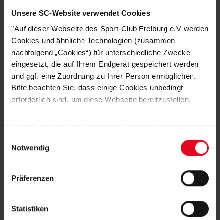
Unsere SC-Website verwendet Cookies
"Auf dieser Webseite des Sport-Club Freiburg e.V werden
DAS KÖNNTE DIR AUCH
Cookies und ähnliche Technologien (zusammen
nachfolgend „Cookies“) für unterschiedliche Zwecke
GEFALLEN
eingesetzt, die auf Ihrem Endgerät gespeichert werden
und ggf. eine Zuordnung zu Ihrer Person ermöglichen.
Bitte beachten Sie, dass einige Cookies unbedingt
erforderlich sind, um diese Webseite bereitzustellen.
SALE
Sofern Sie Ihre Einwilligung erteilen, werden weitere
Cookies eingesetzt mittels derer auch personenbezogene
Einwilligungsauswahl
Daten von Ihnen (z.B. persönlichen Identifikatoren oder
Notwendig
IP-Adressen) verarbeitet werden. Durch Klicken auf den
„Alle Cookies zulassen“-Button stimmen Sie der
Präferenzen
Speicherung aller aufgeführten Cookies und der
entsprechenden Verarbeitung Ihrer personenbezogenen
Daten für die unten jeweils angegebene Zwecke gem. §
Statistiken
SC Freiburg
25 Abs. 1 TDDDG, Art. 6 Abs. 1 lit. a DSGVO zu. Sie