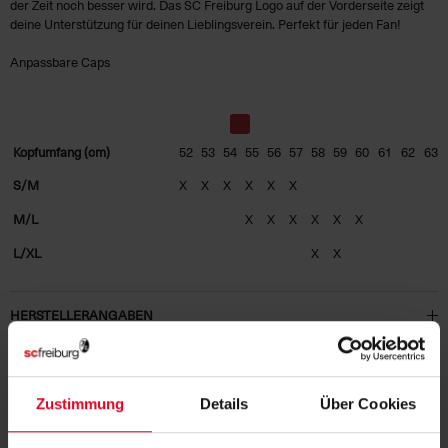
der Zeit noch besser wird. Das SC Freiburg Logo auf der Vorderseite zeigt
deine Unterstützung für deinen Lieblingsverein. Perfekt für jeden Fan!
Anpassbare Caps
Kopfumfang (cm)
52
53
54
55
56
57
58
59
60
61
62
63
S/M
X
X
X
X
X
X
M/L
X
X
X
X
X
X
L/XL
X
X
HERSTELLERANGABEN
KUNDENBEWERTUNGEN (2)
Zustimmung
Details
Über Cookies
Artikelnummer:
24NFB5368-657
Logistiknummer:
EM001122-001