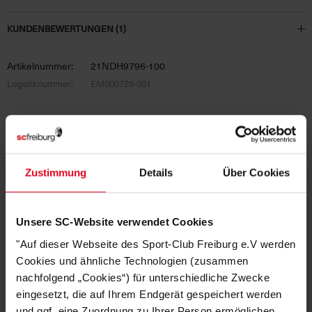
KUNDENBEWERTUNGEN (1)
Artikelnummer:
21NDH9796-100
Logistiknummer:
EM000728-001
DAS KÖNNTE DIR AUCH
GEFALLEN
Zustimmung
Details
Über Cookies
Unsere SC-Website verwendet Cookies
"Auf dieser Webseite des Sport-Club Freiburg e.V werden
Cookies und ähnliche Technologien (zusammen
nachfolgend „Cookies“) für unterschiedliche Zwecke
eingesetzt, die auf Ihrem Endgerät gespeichert werden
und ggf. eine Zuordnung zu Ihrer Person ermöglichen.