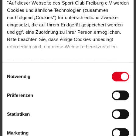
"Auf dieser Webseite des Sport-Club Freiburg e.V werden
PASSEND DAZU
Cookies und ähnliche Technologien (zusammen
nachfolgend „Cookies“) für unterschiedliche Zwecke
eingesetzt, die auf Ihrem Endgerät gespeichert werden
und ggf. eine Zuordnung zu Ihrer Person ermöglichen.
SALE
Bitte beachten Sie, dass einige Cookies unbedingt
erforderlich sind, um diese Webseite bereitzustellen.
Sofern Sie Ihre Einwilligung erteilen, werden weitere
Cookies eingesetzt mittels derer auch personenbezogene
Einwilligungsauswahl
Daten von Ihnen (z.B. persönlichen Identifikatoren oder
Notwendig
IP-Adressen) verarbeitet werden. Durch Klicken auf den
„Alle Cookies zulassen“-Button stimmen Sie der
Präferenzen
Speicherung aller aufgeführten Cookies und der
SC Freiburg
entsprechenden Verarbeitung Ihrer personenbezogenen
Futura T-Shirt NIKE Damen (weiß)
Daten für die unten jeweils angegebene Zwecke gem. §
Statistiken
25 Abs. 1 TDDDG, Art. 6 Abs. 1 lit. a DSGVO zu. Sie
€ 29,95
€ 19,95
können auch eine eigene Auswahl treffen und diese durch
Ursprünglich:
€ 29,95
bis zu -33%
Marketing
Klicken auf den „Auswahl erlauben“-Button bestätigen.