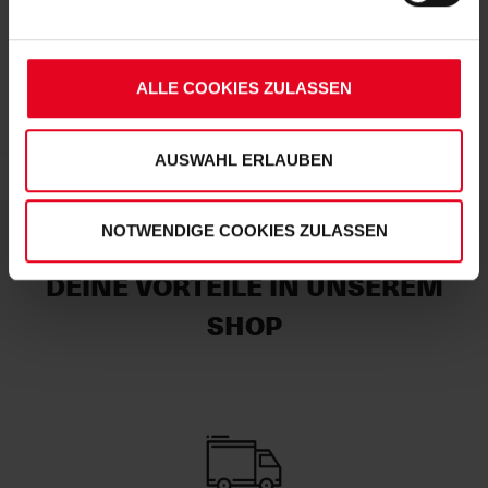
Soweit Sie „Notwendige Cookies“ auswählen, werden nur
unbedingt erforderliche Cookies eingesetzt. Ihre etwaig
erteilten Einwilligungen können Sie jederzeit widerrufen.
ALLE COOKIES ZULASSEN
Weitere Informationen entnehmen Sie bitte
unserer
Datenschutzerklärung
und
unserem
Impressum
."
AUSWAHL ERLAUBEN
NOTWENDIGE COOKIES ZULASSEN
DEINE VORTEILE IN UNSEREM
SHOP