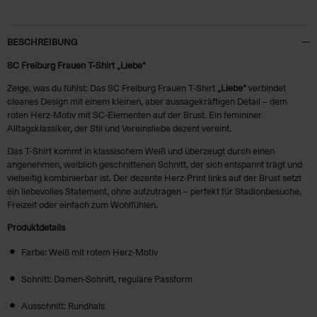
BESCHREIBUNG
SC Freiburg Frauen T-Shirt „Liebe“
Zeige, was du fühlst: Das SC Freiburg Frauen T-Shirt
„Liebe“
verbindet
cleanes Design mit einem kleinen, aber aussagekräftigen Detail – dem
roten Herz-Motiv mit SC-Elementen auf der Brust. Ein femininer
Alltagsklassiker, der Stil und Vereinsliebe dezent vereint.
Das T-Shirt kommt in klassischem Weiß und überzeugt durch einen
angenehmen, weiblich geschnittenen Schnitt, der sich entspannt trägt und
vielseitig kombinierbar ist. Der dezente Herz-Print links auf der Brust setzt
ein liebevolles Statement, ohne aufzutragen – perfekt für Stadionbesuche,
Freizeit oder einfach zum Wohlfühlen.
Produktdetails
Farbe: Weiß mit rotem Herz-Motiv
Schnitt: Damen-Schnitt, reguläre Passform
Ausschnitt: Rundhals