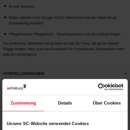
Ärmel: Kurzarm
Motiv: kleines Herz-Design mit SC-Elementen auf der linken Brust
(hochwertig veredelt)
Pflegehinweis: Pflegeleicht – Waschsymbolen auf dem Etikett folgen
Ein schlichtes, liebevolles Must-have für alle SC-Fans, die gerne dezent
Flagge zeigen. Ideal auch als Geschenk für Freundinnen, Schwestern oder
jede SC-Anhängerin.
HERSTELLERANGABEN
KUNDENBEWERTUNGEN (15)
Artikelnummer:
25-100216
Zustimmung
Details
Über Cookies
Logistiknummer:
EM001787-001
Unsere SC-Website verwendet Cookies