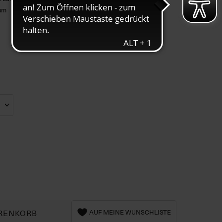
aum
RENKORB
AUF MEINE WUNSCHLISTE