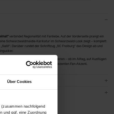
eimat“
verbindet Regionalität mit Fanliebe. Auf der Vorderseite prangt ein
 eine Schwarzwaldmaidle-Karikatur im Schwarzwald-Look zeigt – komplett
 „Salli!“. Darüber rundet der Schriftzug „SC Freiburg“ das Design ab und
ingucker.
u tragen und lässt sich vielseitig kombinieren – ob im Alltag, auf Ausflügen
-Label mit SC Logo am Saum setzt einen dezenten Fan-Akzent.
Über Cookies
en (zusammen nachfolgend
01
en und ggf. eine Zuordnung