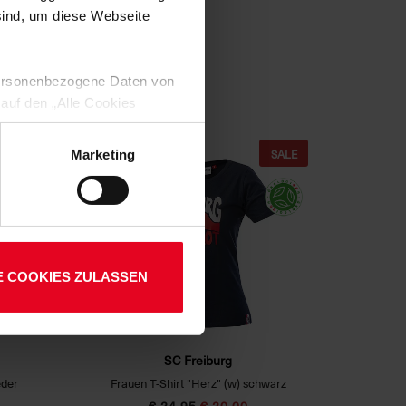
 sind, um diese Webseite
 personenbezogene Daten von
 auf den „Alle Cookies
enden Verarbeitung Ihrer
 Art. 6 Abs. 1 lit. a DSGVO
SALE
Marketing
lauben“-Button bestätigen.
setzt. Ihre etwaig erteilten
E COOKIES ZULASSEN
SC Freiburg
eder
Frauen T-Shirt "Herz" (w) schwarz
€ 24,95
€ 20,00