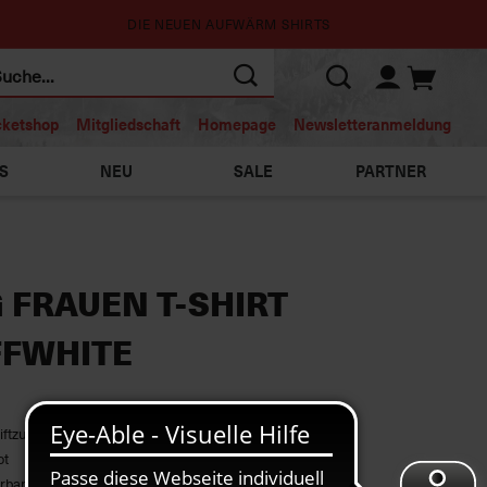
DIE NEUEN AUFWÄRM SHIRTS
cketshop
Mitgliedschaft
Homepage
Newsletteranmeldung
S
NEU
SALE
PARTNER
 FRAUEN T-SHIRT
FFWHITE
hriftzug und Schwarzwaldmaidle
ot
erbar