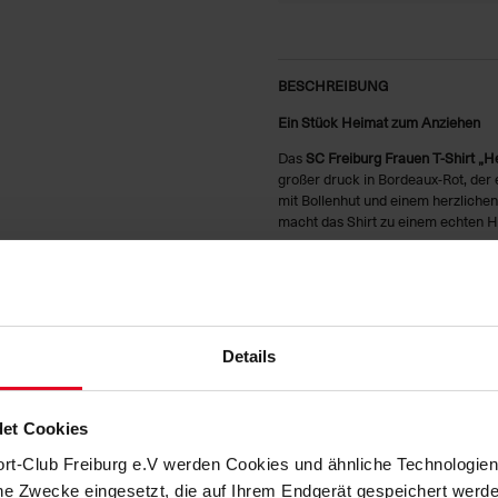
BESCHREIBUNG
Ein Stück Heimat zum Anziehen
Das
SC Freiburg Frauen T-Shirt „H
großer druck in Bordeaux-Rot, der
mit Bollenhut und einem herzlichen
macht das Shirt zu einem echten H
Das offwhite T-Shirt ist angenehm z
oder im Stadion. Ein kleines Loop
HERSTELLERANGABEN
Details
KUNDENBEWERTUNGEN (9)
et Cookies
Artikelnummer:
25-100187
ort-Club Freiburg e.V werden Cookies und ähnliche Technologi
Logistiknummer:
EM001685-0
che Zwecke eingesetzt, die auf Ihrem Endgerät gespeichert werd