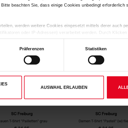
 Bitte beachten Sie, dass einige Cookies unbedingt erforderlich
DAS KÖNNTE DIR AUCH GEFALLEN
 erteilen, werden weitere Cookies eingesetzt mittels derer auch
ntifikatoren oder IP-Adressen) verarbeitet werden. Durch Klicken
 der Speicherung aller aufgeführten Cookies und der entsprech
 die unten jeweils angegebene Zwecke gem. § 25 Abs. 1 TDDDG,
Präferenzen
Statistiken
ene Auswahl treffen und diese durch Klicken auf den „Auswahl er
es“ auswählen, werden nur unbedingt erforderliche Cookies einge
derzeit widerrufen. Weitere Informationen entnehmen Sie bitte
ung
und unserem
Impressum
."
IES
AUSWAHL ERLAUBEN
ALL
SC Freiburg
SC Freiburg
auen T-Shirt "Pailletten" grau
Damen T-Shirt "Pastell" (w) fli
€ 24,95
€ 24,95