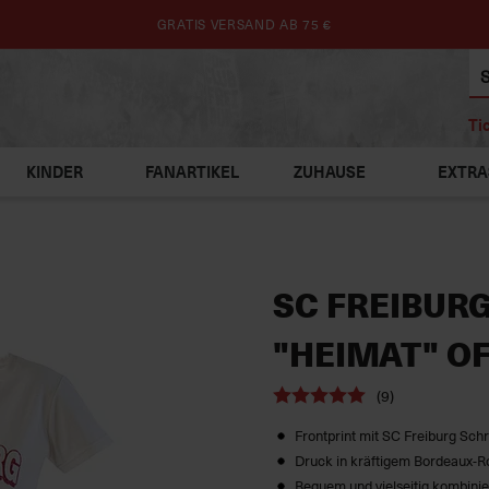
GRATIS VERSAND AB 75 €
Ti
KINDER
FANARTIKEL
ZUHAUSE
EXTRA
SC FREIBURG
"HEIMAT" O
(9)
Frontprint mit SC Freiburg Sc
Druck in kräftigem Bordeaux-R
Bequem und vielseitig kombini