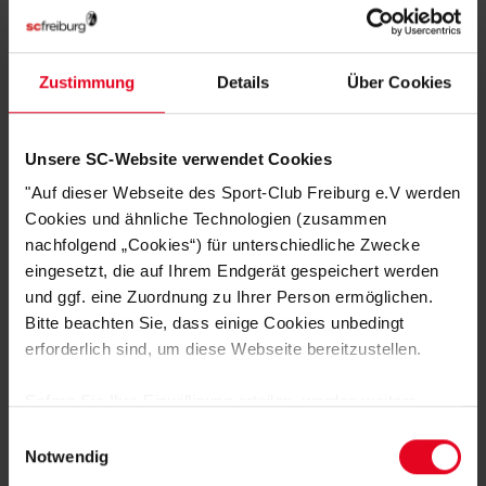
Artikelnummer:
25-100215
Logistiknummer:
EM001786-001
Zustimmung
Details
Über Cookies
DAS KÖNNTE DIR AUCH
Unsere SC-Website verwendet Cookies
GEFALLEN
"Auf dieser Webseite des Sport-Club Freiburg e.V werden
Cookies und ähnliche Technologien (zusammen
nachfolgend „Cookies“) für unterschiedliche Zwecke
eingesetzt, die auf Ihrem Endgerät gespeichert werden
SALE
und ggf. eine Zuordnung zu Ihrer Person ermöglichen.
Bitte beachten Sie, dass einige Cookies unbedingt
erforderlich sind, um diese Webseite bereitzustellen.
Sofern Sie Ihre Einwilligung erteilen, werden weitere
Cookies eingesetzt mittels derer auch personenbezogene
Einwilligungsauswahl
Daten von Ihnen (z.B. persönlichen Identifikatoren oder
Notwendig
IP-Adressen) verarbeitet werden. Durch Klicken auf den