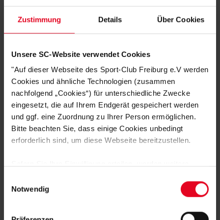
Zustimmung
Details
Über Cookies
HERSTELLERANGABEN
KUNDENBEWERTUNGEN (3)
Unsere SC-Website verwendet Cookies
"Auf dieser Webseite des Sport-Club Freiburg e.V werden
Artikelnummer:
24-100236
Cookies und ähnliche Technologien (zusammen
Logistiknummer:
EM001378-001
nachfolgend „Cookies“) für unterschiedliche Zwecke
eingesetzt, die auf Ihrem Endgerät gespeichert werden
und ggf. eine Zuordnung zu Ihrer Person ermöglichen.
Bitte beachten Sie, dass einige Cookies unbedingt
DAS KÖNNTE DIR AUCH
erforderlich sind, um diese Webseite bereitzustellen.
GEFALLEN
Sofern Sie Ihre Einwilligung erteilen, werden weitere
Cookies eingesetzt mittels derer auch personenbezogene
Einwilligungsauswahl
Daten von Ihnen (z.B. persönlichen Identifikatoren oder
Notwendig
IP-Adressen) verarbeitet werden. Durch Klicken auf den
„Alle Cookies zulassen“-Button stimmen Sie der
Präferenzen