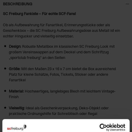
BESCHREIBUNG
SC Freiburg Fankiste – Für echte SCF-Fans!
Ob als Aufbewahrung für Fanartikel, Erinnerungsstücke oder als
Geschenkbox – die SC Freiburg Aufbewahrungsdose aus Metall ist ein
echter Hingucker und vielseitig einsetzbar.
Design
: Robuste Metallbox im klassischen SC Freiburg Look mit
großem Vereinswappen auf dem Deckel und dem Schriftzug
„sportclub freiburg“ an den Seiten
Größe
: Mit den Maßen 23 x 16 x 7 cm bietet die Box ausreichend
Platz für kleine Schätze, Fotos, Tickets, Sticker oder andere
Fanartikel
Material
: Hochwertiges, langlebiges Blech mit leichtem Vintage-
Finish
Vielseitig
: Ideal als Geschenkverpackung, Deko-Objekt oder
praktische Ordnungshilfe für Schreibtisch oder Regal
Zeig Flagge – auch im Alltag. Mit der SC Freiburg Fankiste hast du deinen
Lieblingsverein immer im Blick!