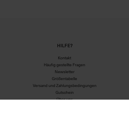
HILFE?
Kontakt
Häufig gestellte Fragen
Newsletter
Größentabelle
Versand und Zahlungsbedingungen
Gutschein
Über uns
Erklärung zur Barrierefreiheit