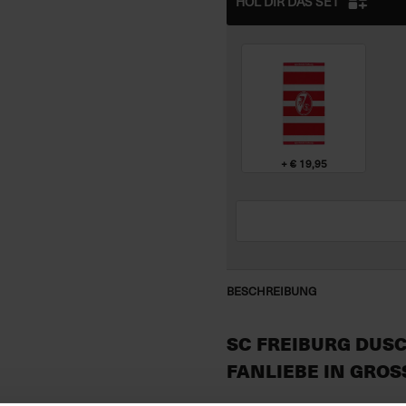
HOL DIR DAS SET
+ € 19,95
BESCHREIBUNG
SC FREIBURG DUSC
ANLIEBE IN GROSS