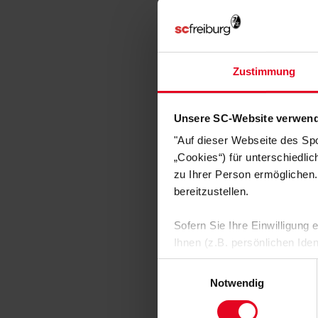
Zustimmung
Unsere SC-Website verwend
"Auf dieser Webseite des Sp
„Cookies“) für unterschiedli
zu Ihrer Person ermöglichen.
bereitzustellen.
Sofern Sie Ihre Einwilligung
Ihnen (z.B. persönlichen Ide
zulassen“-Button stimmen Sie
Einwilligungsauswahl
personenbezogenen Daten für
Notwendig
zu. Sie können auch eine eig
Soweit Sie „Notwendige Cooki