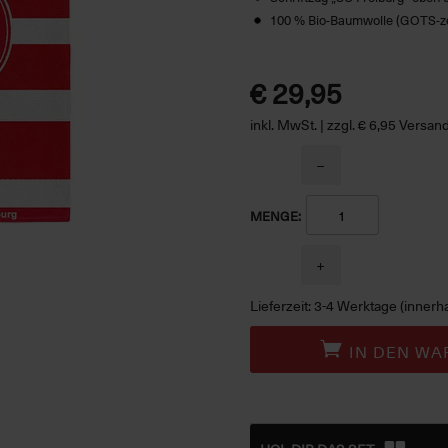
100 % Bio-Baumwolle (GOTS-zert
€ 29,95
inkl. MwSt. | zzgl. € 6,95 Versa
−
MENGE:
+
Lieferzeit: 3-4 Werktage (innerh
IN DEN WA