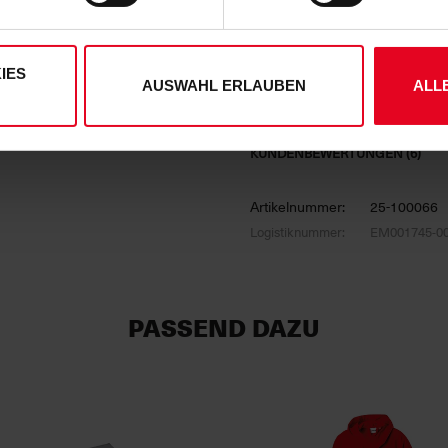
derzeit widerrufen. Weitere Informationen entnehmen Sie bitte
ung
und unserem
Impressum
."
HERSTELLERANGABEN
IES
AUSWAHL ERLAUBEN
ALL
NACHHALTIGKEIT
KUNDENBEWERTUNGEN (6)
Artikelnummer:
25-100066
Logistiknummer:
EM001745-0
PASSEND DAZU