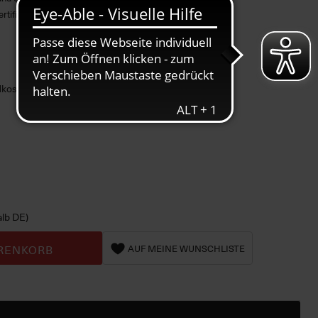
ifiziert)
ndkosten
alb DE)
RENKORB
AUF MEINE WUNSCHLISTE