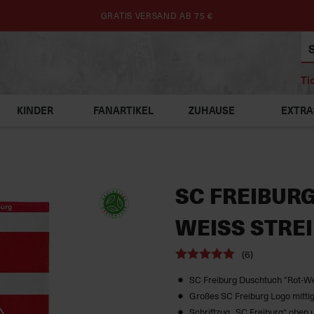
GRATIS VERSAND AB 75 €
Ti
KINDER
FANARTIKEL
ZUHAUSE
EXTRA
SC FREIBUR
WEISS STREIF
(6)
SC Freiburg Duschtuch "Rot-We
Großes SC Freiburg Logo mittig 
Schriftzug „SC Freiburg“ oben 