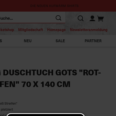
DIE NEUEN AUFWÄRM SHIRTS
cketshop
Mitgliedschaft
Homepage
Newsletteranmeldung
S
NEU
SALE
PARTNER
G DUSCHTUCH GOTS "ROT-
EN" 70 X 140 CM
iß Streifen"
platziert
und unten