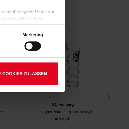
 personenbezogene Daten von
 auf den „Alle Cookies
enden Verarbeitung Ihrer
 Art. 6 Abs. 1 lit. a DSGVO
Marketing
lauben“-Button bestätigen.
setzt. Ihre etwaig erteilten
E COOKIES ZULASSEN
SC Freiburg
er
Fußballglas "scfreiburg" 2er-Set 0,3 l
€ 12,95