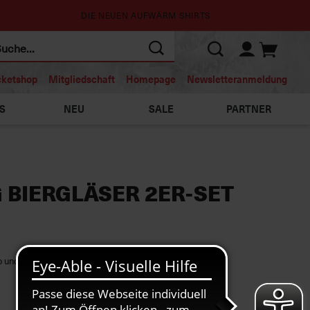
DIE NEUEN AUFWÄRM SHIRTS
cketshop
Mitgliedschaft
Homepage
Newsletteranmeldung
S
NEU
SALE
PARTNER
 BIERGLÄSER 2ER-SET
go und edlem Goldrand