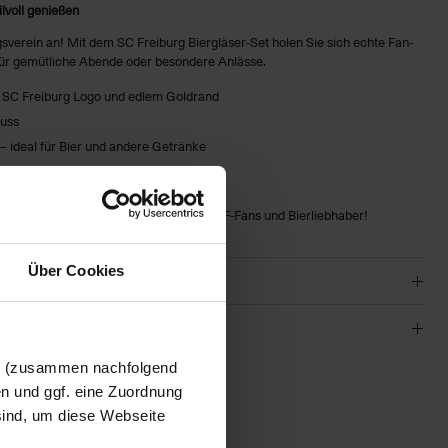
ilvoll genießen
ingsverein an! Mit dem SC Freiburg Biergläser-Set holen Sie sich echte Fan-
ür gemütliche Abende oder besondere Anlässe.
t SC Freiburg Logo und edlem Goldrand
nuss
r – ideal für Bier und andere Getränke
 klare Optik und lange Haltbarkeit
icheren Stand und stilvolles Servieren
insstolz – das perfekte Geschenk für SCF-Fans und Bierliebhaber!
Über Cookies
en (zusammen nachfolgend
en und ggf. eine Zuordnung
01
 sind, um diese Webseite