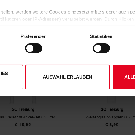
 erteilen, werden weitere Cookies eingesetzt mittels derer auch
DAS KÖNNTE DIR AUCH GEFALLEN
ntifikatoren oder IP-Adressen) verarbeitet werden. Durch Klicken
 der Speicherung aller aufgeführten Cookies und der entsprech
 die unten jeweils angegebene Zwecke gem. § 25 Abs. 1 TDDDG,
Präferenzen
Statistiken
ene Auswahl treffen und diese durch Klicken auf den „Auswahl er
es“ auswählen, werden nur unbedingt erforderliche Cookies einge
derzeit widerrufen. Weitere Informationen entnehmen Sie bitte
ung
und unserem
Impressum
."
IES
AUSWAHL ERLAUBEN
ALL
SC Freiburg
SC Freiburg
las "Relief 1904" 2er-Set 0,3 Liter
Weizenglas "Wappen" 0,5 Lit
€ 16,95
€ 8,95