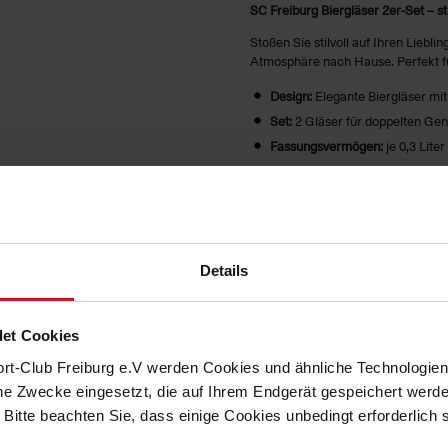
SC Freiburg Biergläser 2er-Set – st
Stoßen Sie stilvoll auf Ihren Liebl
Atmosphäre nach Hause. Perfekt f
Design:
Elegante Biergläser mi
Set:
2 Gläser für doppelten Ge
Fassungsvermögen:
je 0,3 Lite
Material:
Hochwertiges Glas für
Besonderheit:
Stabiler Fuß für s
Genießen Sie Ihr Getränk mit Vere
Details
HERSTELLERANGABEN
KUNDENBEWERTUNGEN (3)
et Cookies
ort-Club Freiburg e.V werden Cookies und ähnliche Technologi
Artikelnummer:
25-100130
che Zwecke eingesetzt, die auf Ihrem Endgerät gespeichert werd
Logistiknummer:
EM001507-0
 Bitte beachten Sie, dass einige Cookies unbedingt erforderlich