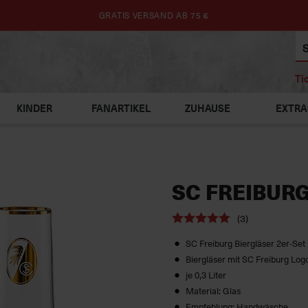
GRATIS VERSAND AB 75 €
Ti
KINDER
FANARTIKEL
ZUHAUSE
EXTRA
SC FREIBURG
(3)
SC Freiburg Biergläser 2er-Set
Biergläser mit SC Freiburg Lo
je 0,3 Liter
Material: Glas
Empfehlung: Handwäsche