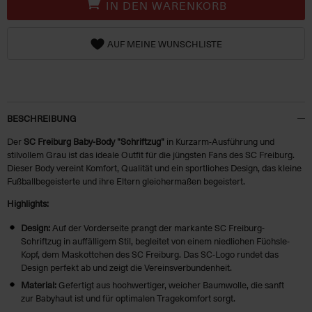
IN DEN WARENKORB
AUF MEINE WUNSCHLISTE
BESCHREIBUNG
Der
SC Freiburg Baby-Body "Schriftzug"
in Kurzarm-Ausführung und
stilvollem Grau ist das ideale Outfit für die jüngsten Fans des SC Freiburg.
Dieser Body vereint Komfort, Qualität und ein sportliches Design, das kleine
Fußballbegeisterte und ihre Eltern gleichermaßen begeistert.
Highlights:
Design:
Auf der Vorderseite prangt der markante SC Freiburg-
Schriftzug in auffälligem Stil, begleitet von einem niedlichen Füchsle-
Kopf, dem Maskottchen des SC Freiburg. Das SC-Logo rundet das
Design perfekt ab und zeigt die Vereinsverbundenheit.
Material:
Gefertigt aus hochwertiger, weicher Baumwolle, die sanft
zur Babyhaut ist und für optimalen Tragekomfort sorgt.