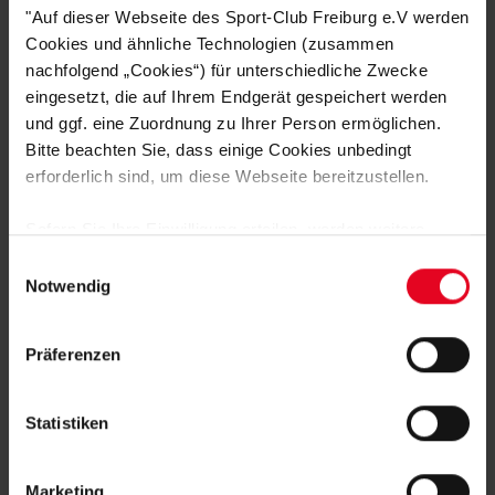
"Auf dieser Webseite des Sport-Club Freiburg e.V werden
PASSEND DAZU
Cookies und ähnliche Technologien (zusammen
nachfolgend „Cookies“) für unterschiedliche Zwecke
eingesetzt, die auf Ihrem Endgerät gespeichert werden
und ggf. eine Zuordnung zu Ihrer Person ermöglichen.
Bitte beachten Sie, dass einige Cookies unbedingt
erforderlich sind, um diese Webseite bereitzustellen.
Sofern Sie Ihre Einwilligung erteilen, werden weitere
Cookies eingesetzt mittels derer auch personenbezogene
Einwilligungsauswahl
Daten von Ihnen (z.B. persönlichen Identifikatoren oder
Notwendig
IP-Adressen) verarbeitet werden. Durch Klicken auf den
„Alle Cookies zulassen“-Button stimmen Sie der
Präferenzen
Speicherung aller aufgeführten Cookies und der
SC Freiburg
entsprechenden Verarbeitung Ihrer personenbezogenen
Baby-Hose "Streifen" weiß-grau
Daten für die unten jeweils angegebene Zwecke gem. §
Statistiken
€ 14,95
25 Abs. 1 TDDDG, Art. 6 Abs. 1 lit. a DSGVO zu. Sie
können auch eine eigene Auswahl treffen und diese durch
Marketing
Klicken auf den „Auswahl erlauben“-Button bestätigen.