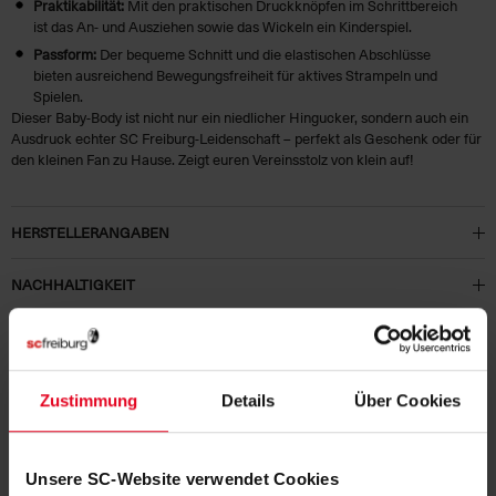
Praktikabilität:
Mit den praktischen Druckknöpfen im Schrittbereich
ist das An- und Ausziehen sowie das Wickeln ein Kinderspiel.
Passform:
Der bequeme Schnitt und die elastischen Abschlüsse
bieten ausreichend Bewegungsfreiheit für aktives Strampeln und
Spielen.
Dieser Baby-Body ist nicht nur ein niedlicher Hingucker, sondern auch ein
Ausdruck echter SC Freiburg-Leidenschaft – perfekt als Geschenk oder für
den kleinen Fan zu Hause. Zeigt euren Vereinsstolz von klein auf!
HERSTELLERANGABEN
NACHHALTIGKEIT
KUNDENBEWERTUNGEN (1)
Artikelnummer:
24-100174
Zustimmung
Details
Über Cookies
Logistiknummer:
EM001090-001
Unsere SC-Website verwendet Cookies