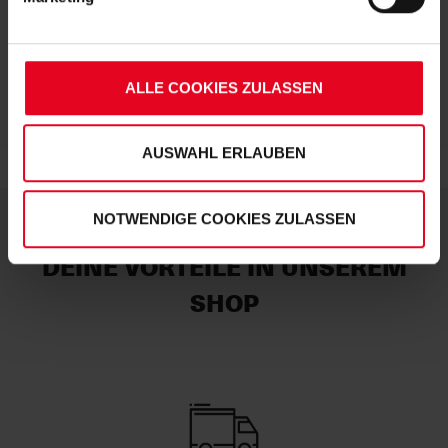
Soweit Sie „Notwendige Cookies“ auswählen, werden nur
unbedingt erforderliche Cookies eingesetzt. Ihre etwaig
erteilten Einwilligungen können Sie jederzeit widerrufen.
ALLE COOKIES ZULASSEN
Weitere Informationen entnehmen Sie bitte
unserer
Datenschutzerklärung
und
unserem
Impressum
."
AUSWAHL ERLAUBEN
NOTWENDIGE COOKIES ZULASSEN
DEINE VORTEILE IN UNSEREM
SHOP