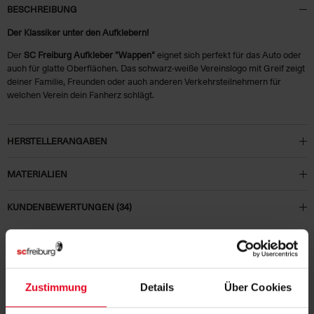
BESCHREIBUNG
Der Klassiker unter den Aufklebern!
Der
SC Freiburg Aufkleber "Wappen"
eignet sich perfekt für das Auto oder
auch für glatte Oberflächen. Das schwarz-weiße Vereinslogo mit Greif zeigt
deiner Familie, Freunden oder auch anderen Verkehrsteilnehmern für
welchen Verein dein Fanherz schlägt.
HERSTELLERANGABEN
MATERIALIEN
KUNDENBEWERTUNGEN (34)
Artikelnummer:
22-100134
Logistiknummer:
EM000102-001
Zustimmung
Details
Über Cookies