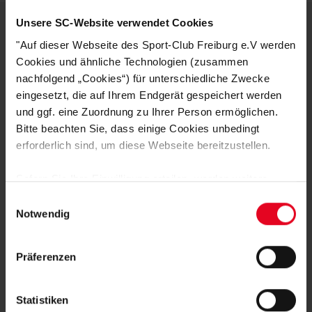
Unsere SC-Website verwendet Cookies
"Auf dieser Webseite des Sport-Club Freiburg e.V werden
DEINE VORTEILE IN UNSEREM
Cookies und ähnliche Technologien (zusammen
SHOP
nachfolgend „Cookies“) für unterschiedliche Zwecke
eingesetzt, die auf Ihrem Endgerät gespeichert werden
und ggf. eine Zuordnung zu Ihrer Person ermöglichen.
Bitte beachten Sie, dass einige Cookies unbedingt
erforderlich sind, um diese Webseite bereitzustellen.
Sofern Sie Ihre Einwilligung erteilen, werden weitere
Cookies eingesetzt mittels derer auch personenbezogene
Einwilligungsauswahl
Daten von Ihnen (z.B. persönlichen Identifikatoren oder
Notwendig
Schnelle Lieferung
IP-Adressen) verarbeitet werden. Durch Klicken auf den
Lieferung innerhalb von 1 - 3 Werktagen.
„Alle Cookies zulassen“-Button stimmen Sie der
Präferenzen
Speicherung aller aufgeführten Cookies und der
entsprechenden Verarbeitung Ihrer personenbezogenen
Daten für die unten jeweils angegebene Zwecke gem. §
Statistiken