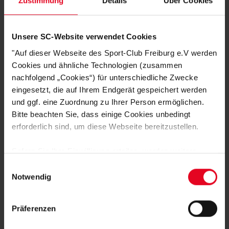
Zustimmung
Details
Über Cookies
SHOP
Unsere SC-Website verwendet Cookies
"Auf dieser Webseite des Sport-Club Freiburg e.V werden
Cookies und ähnliche Technologien (zusammen
nachfolgend „Cookies“) für unterschiedliche Zwecke
eingesetzt, die auf Ihrem Endgerät gespeichert werden
und ggf. eine Zuordnung zu Ihrer Person ermöglichen.
Schnelle Lieferung
Bitte beachten Sie, dass einige Cookies unbedingt
erforderlich sind, um diese Webseite bereitzustellen.
Lieferung innerhalb von 1 - 3 Werktagen.
Sofern Sie Ihre Einwilligung erteilen, werden weitere
Cookies eingesetzt mittels derer auch personenbezogene
Einwilligungsauswahl
Daten von Ihnen (z.B. persönlichen Identifikatoren oder
Notwendig
IP-Adressen) verarbeitet werden. Durch Klicken auf den
„Alle Cookies zulassen“-Button stimmen Sie der
Hohe Qualitätsstandards
Präferenzen
Speicherung aller aufgeführten Cookies und der
Unser Produktsortiment unterliegt regelmäßigen
entsprechenden Verarbeitung Ihrer personenbezogenen