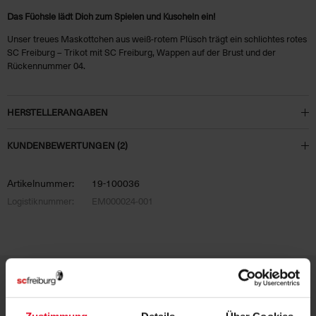
Das Füchsle lädt Dich zum Spielen und Kuscheln ein!
Unser treues Maskottchen aus weiß-rotem Plüsch trägt ein schlichtes rotes
SC Freiburg – Trikot mit SC Freiburg, Wappen auf der Brust und der
Rückennummer 04.
HERSTELLERANGABEN
KUNDENBEWERTUNGEN (2)
Artikelnummer:
19-100036
Logistiknummer:
EM000024-001
DEINE VORTEILE IN UNSEREM