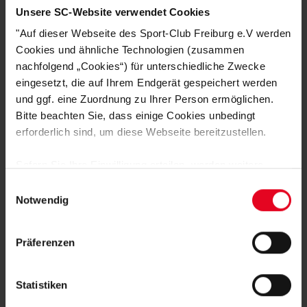
Unsere SC-Website verwendet Cookies
DEINE VORTEILE IN UNSEREM
"Auf dieser Webseite des Sport-Club Freiburg e.V werden
Cookies und ähnliche Technologien (zusammen
SHOP
nachfolgend „Cookies“) für unterschiedliche Zwecke
eingesetzt, die auf Ihrem Endgerät gespeichert werden
und ggf. eine Zuordnung zu Ihrer Person ermöglichen.
Bitte beachten Sie, dass einige Cookies unbedingt
erforderlich sind, um diese Webseite bereitzustellen.
Sofern Sie Ihre Einwilligung erteilen, werden weitere
Cookies eingesetzt mittels derer auch personenbezogene
Einwilligungsauswahl
Schnelle Lieferung
Daten von Ihnen (z.B. persönlichen Identifikatoren oder
Notwendig
IP-Adressen) verarbeitet werden. Durch Klicken auf den
Lieferung innerhalb von 1 - 3 Werktagen.
„Alle Cookies zulassen“-Button stimmen Sie der
Präferenzen
Speicherung aller aufgeführten Cookies und der
entsprechenden Verarbeitung Ihrer personenbezogenen
Daten für die unten jeweils angegebene Zwecke gem. §
Statistiken
25 Abs. 1 TDDDG, Art. 6 Abs. 1 lit. a DSGVO zu. Sie