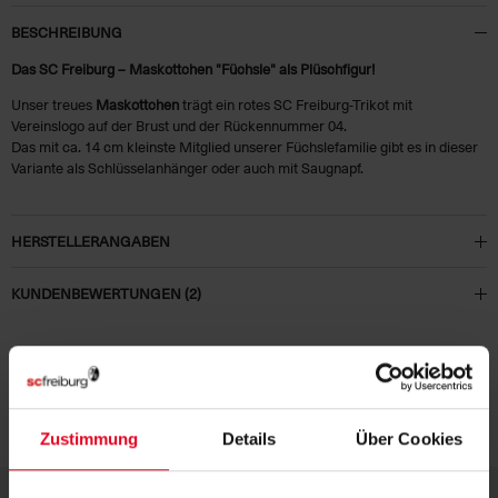
BESCHREIBUNG
Das SC Freiburg – Maskottchen "Füchsle" als Plüschfigur!
Unser treues
Maskottchen
trägt ein rotes SC Freiburg-Trikot mit
Vereinslogo auf der Brust und der Rückennummer 04.
Das mit ca. 14 cm kleinste Mitglied unserer Füchslefamilie gibt es in dieser
Variante als Schlüsselanhänger oder auch mit Saugnapf.
HERSTELLERANGABEN
KUNDENBEWERTUNGEN (2)
Artikelnummer:
19-100034
Logistiknummer:
EM000366-001
Zustimmung
Details
Über Cookies