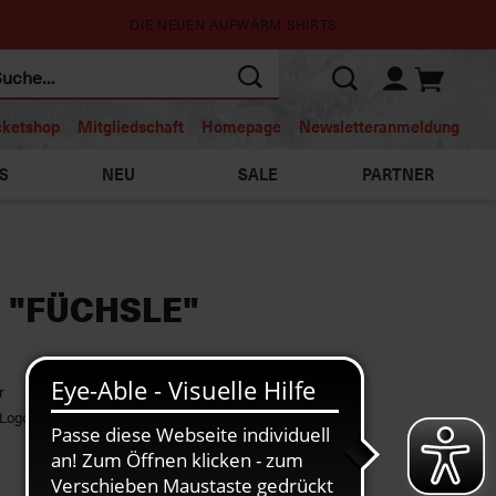
DIE NEUEN AUFWÄRM SHIRTS
cketshop
Mitgliedschaft
Homepage
Newsletteranmeldung
S
NEU
SALE
PARTNER
 "FÜCHSLE"
r
 Logo