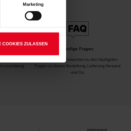
 Art. 6 Abs. 1 lit. a DSGVO
Marketing
lauben“-Button bestätigen.
setzt. Ihre etwaig erteilten
E COOKIES ZULASSEN
rvice
Häufige Fragen
 dir unser
Hier findest du Antworten zu den häufigsten
m zuverlässig
Fragen zu deiner Bestellung, Lieferung Versand
und Co.