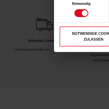
personenbezogenen Daten für
Notwendig
zu. Sie können auch eine eig
Soweit Sie „Notwendige Cooki
Einwilligungen können Sie je
unserer
Datenschutzerklär
NOTWENDIGE COOK
ZULASSEN
Schnelle Lieferung
Hoh
Lieferung innerhalb von 1 - 3 Werktagen.
Unser 
regelmäßige
und unsere