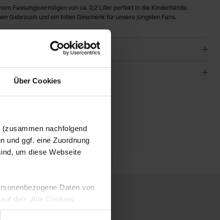
nem Fassungsvermögen von ca. 0,2 Liter perfekt in die Kinderhände.
chen Gebrauch und ein tolles Geschenk für unsere jüngsten Fans.
Über Cookies
01
en (zusammen nachfolgend
en und ggf. eine Zuordnung
 sind, um diese Webseite
 personenbezogene Daten von
 auf den „Alle Cookies
enden Verarbeitung Ihrer