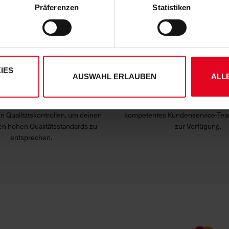
 die unten jeweils angegebene Zwecke gem. § 25 Abs. 1 TDDDG,
Präferenzen
Statistiken
ene Auswahl treffen und diese durch Klicken auf den „Auswahl er
es“ auswählen, werden nur unbedingt erforderliche Cookies einge
derzeit widerrufen. Weitere Informationen entnehmen Sie bitte
ung
und unserem
Impressum
."
IES
AUSWAHL ERLAUBEN
ALL
e Qualitätsstandards
Exzellenter Kundense
Produktsortiment unterliegt
Bei Fragen und Anliegen steht
n Qualitätskontrollen, um deinen
kompetentes Kundenservice-Tea
n hohen Qualitätsstandards zu
zur Verfügung.
entsprechen.