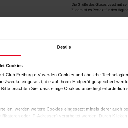
Die Größe des Glases passt mit sei
Zudem ist es Perfekt für den tägli
HERSTELLERANGABEN
KUNDENBEWERTUNGEN (6)
Details
Artikelnummer:
17-100225
Logistiknummer:
EM000012-0
et Cookies
ort-Club Freiburg e.V werden Cookies und ähnliche Technologi
che Zwecke eingesetzt, die auf Ihrem Endgerät gespeichert werd
 Bitte beachten Sie, dass einige Cookies unbedingt erforderlich
 erteilen, werden weitere Cookies eingesetzt mittels derer auch
ntifikatoren oder IP-Adressen) verarbeitet werden. Durch Klicken
DEINE VORTEILE IN UNSEREM SHOP
 der Speicherung aller aufgeführten Cookies und der entsprech