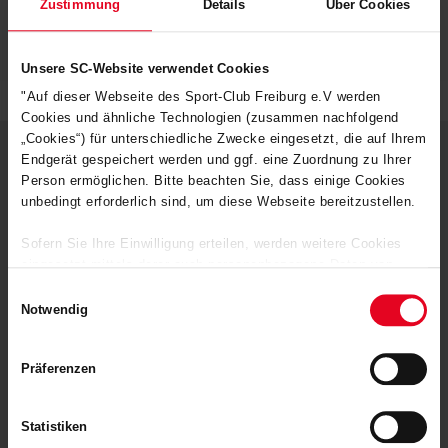
Zustimmung
Details
Über Cookies
Artikelnummer:
20-100087
Logistiknummer:
EM000603-001
Unsere SC-Website verwendet Cookies
"Auf dieser Webseite des Sport-Club Freiburg e.V werden
Cookies und ähnliche Technologien (zusammen nachfolgend
„Cookies“) für unterschiedliche Zwecke eingesetzt, die auf Ihrem
Endgerät gespeichert werden und ggf. eine Zuordnung zu Ihrer
Person ermöglichen. Bitte beachten Sie, dass einige Cookies
DEINE VORTEILE IN UNSEREM
unbedingt erforderlich sind, um diese Webseite bereitzustellen.
SHOP
Sofern Sie Ihre Einwilligung erteilen, werden weitere Cookies
eingesetzt mittels derer auch personenbezogene Daten von
Ihnen (z.B. persönlichen Identifikatoren oder IP-Adressen)
Einwilligungsauswahl
verarbeitet werden. Durch Klicken auf den „Alle Cookies
Notwendig
zulassen“-Button stimmen Sie der Speicherung aller
aufgeführten Cookies und der entsprechenden Verarbeitung Ihrer
Präferenzen
personenbezogenen Daten für die unten jeweils angegebene
Zwecke gem. § 25 Abs. 1 TDDDG, Art. 6 Abs. 1 lit. a DSGVO
zu. Sie können auch eine eigene Auswahl treffen und diese
Schnelle Lieferung
Statistiken
durch Klicken auf den „Auswahl erlauben“-Button bestätigen.