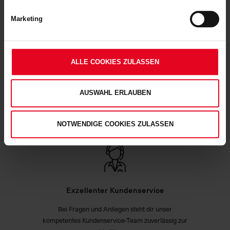
Soweit Sie „Notwendige Cookies“ auswählen, werden nur
Lieferung innerhalb von 1 - 3 Werktagen.
unbedingt erforderliche Cookies eingesetzt. Ihre etwaig erteilten
Marketing
Einwilligungen können Sie jederzeit widerrufen. Weitere
Informationen entnehmen Sie bitte
unserer
Datenschutzerklärung
und unserem
Impressum
."
ALLE COOKIES ZULASSEN
Hohe Qualitätsstandards
AUSWAHL ERLAUBEN
Unser Produktsortiment unterliegt regelmäßigen
Qualitätskontrollen, um deinen und unseren hohen
Qualitätsstandards zu entsprechen.
NOTWENDIGE COOKIES ZULASSEN
Exzellenter Kundenservice
Bei Fragen und Anliegen steht dir unser
kompetentes Kundenservice-Team zuverlässig zur