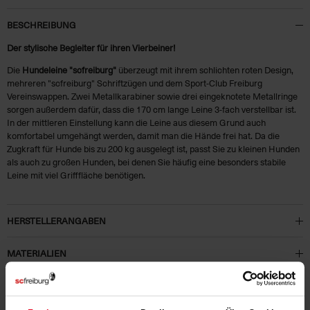
BESCHREIBUNG
Der stylische Begleiter für ihren Vierbeiner!
Die
Hundeleine "scfreiburg"
überzeugt mit ihrem schlichten roten Design,
mehreren "scfreiburg" Schriftzügen und dem Sport-Club Freiburg
Vereinswappen. Zwei Metallkarabiner sowie drei eingeknotete Metallringe
sorgen außerdem dafür, dass die 170 cm lange Leine 3-fach verstellbar ist.
In der mittleren Einstellung kann die Leine aus diesem Grund auch
komfortabel umgehängt werden, damit man die Hände frei hat. Da die
Zugkraft für Hunde bis zu 200 kg ausgelegt ist, passt Sie zu kleinen Hunden
als auch zu großen Hunden, bei denen Sie häufig eine besonders stabile
Leine mit viel Grifffläche benötigen.
HERSTELLERANGABEN
MATERIALIEN
KUNDENBEWERTUNGEN (2)