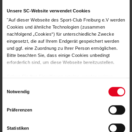
KUNDENBEWERTUNGEN (18)
Unsere SC-Website verwendet Cookies
"Auf dieser Webseite des Sport-Club Freiburg e.V werden
Artikelnummer:
20-100155
Cookies und ähnliche Technologien (zusammen
Logistiknummer:
EM000293-001
nachfolgend „Cookies“) für unterschiedliche Zwecke
eingesetzt, die auf Ihrem Endgerät gespeichert werden
und ggf. eine Zuordnung zu Ihrer Person ermöglichen.
Bitte beachten Sie, dass einige Cookies unbedingt
erforderlich sind, um diese Webseite bereitzustellen.
DEINE VORTEILE IN UNSEREM
Sofern Sie Ihre Einwilligung erteilen, werden weitere
Cookies eingesetzt mittels derer auch personenbezogene
Einwilligungsauswahl
SHOP
Daten von Ihnen (z.B. persönlichen Identifikatoren oder
Notwendig
IP-Adressen) verarbeitet werden. Durch Klicken auf den
„Alle Cookies zulassen“-Button stimmen Sie der
Präferenzen
Speicherung aller aufgeführten Cookies und der
entsprechenden Verarbeitung Ihrer personenbezogenen
Daten für die unten jeweils angegebene Zwecke gem. §
Statistiken