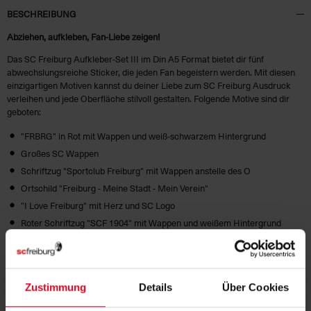
BESCHREIBUNG
Abziehen, aufkleben, Fan-Liebe zeigen!
Das SC Freiburg Aufkleber-Set III im Din A5 Format bietet dir fünf
abwechslungsreiche Sticker, die jeden Fan begeistern werden. Mit diesen
einzigartigen Motiven kannst du deiner Liebe zum SC Freiburg Ausdruck
verleihen und jede Oberfläche stilvoll gestalten. Folgende Motive sind dir
geboten:
"FRBRG" in Rot mit Wappen und weiß-schwarzem Hintergrund
Großes SC Wappen
Schriftzug "Sportclub Freiburg" mit Wappen anstelle des O
Ortschild "Freiburg - Meine Stadt - Mein Verein"
"I Love Freiburg" mit Herz und SC Logo
Roter Schriftzug "SCF 1904" mit Wappen und weißem Hintergrund
HERSTELLERANGABEN
Zustimmung
Details
Über Cookies
MATERIALIEN