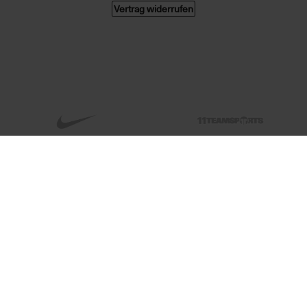
Vertrag widerrufen
© 2026 004 GMBH. Alle Rechte vorbehalten.
Alle Preise in Euro, inkl. MwSt. zzgl. Versandkosten. Änderungen und Irrtümer
vorbehalten. Abbildungen ähnlich. Nur solange der Vorrat reicht.