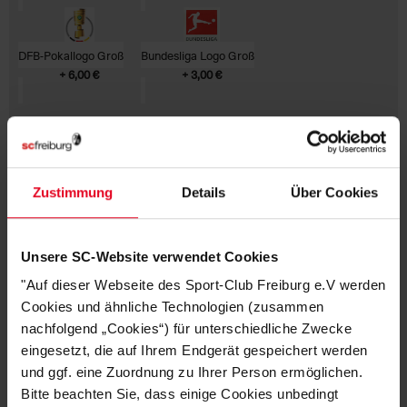
DFB-Pokallogo Groß
Bundesliga Logo Groß
+ 6,00 €
+ 3,00 €
GESAMTPREIS:
€ 84,95
Zustimmung
Details
Über Cookies
inkl. MwSt. | zzgl. € 0,00 Versandkosten
IN DEN WARENKORB
Unsere SC-Website verwendet Cookies
"Auf dieser Webseite des Sport-Club Freiburg e.V werden
Cookies und ähnliche Technologien (zusammen
UNSERE TOP KATEGORIEN
nachfolgend „Cookies“) für unterschiedliche Zwecke
eingesetzt, die auf Ihrem Endgerät gespeichert werden
und ggf. eine Zuordnung zu Ihrer Person ermöglichen.
Bitte beachten Sie, dass einige Cookies unbedingt