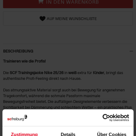
IN DEN WARENKORB
AUF MEINE WUNSCHLISTE
BESCHREIBUNG
Trainieren wie die Profis!
Die
SCF Trainingsjacke Nike 25/26
in
weiß
extra für
Kinder
, bringt das
authentische Profi-Feeling direkt nach Hause.
Das atmungsaktive Material sorgt auch bei Bewegung für angenehmen
Tragekomfort, während die schmale Passform maximale
Bewegungsfreiheit bietet. Die auffälligen Designelemente verbessern die
Sichtbarkeit bei Dämmerung und schlechtem Wetter – ein praktisches Plus
für sportliche Kids im Alltag.
Farblich setzt die Jacke auf ein klares Weiß, ergänzt durch schwarze
Ärmelakzente und Details an Kragen und Saum.
Das Vereinswappen auf der Brust rundet das Erscheinungsbild stilsicher ab.
Zustimmung
Details
Über Cookies