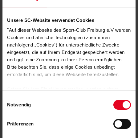
Ein echtes Must-have für junge SC Freiburg Fans, die ihren Lieblingsverein
auch beim Training oder in der Freizeit immer dabei haben wollen.
Unsere SC-Website verwendet Cookies
HERSTELLERANGABEN
"Auf dieser Webseite des Sport-Club Freiburg e.V werden
Cookies und ähnliche Technologien (zusammen
KUNDENBEWERTUNGEN (4)
nachfolgend „Cookies“) für unterschiedliche Zwecke
eingesetzt, die auf Ihrem Endgerät gespeichert werden
Artikelnummer:
25NFD7685-100
und ggf. eine Zuordnung zu Ihrer Person ermöglichen.
Logistiknummer:
EM001600-001
Bitte beachten Sie, dass einige Cookies unbedingt
erforderlich sind, um diese Webseite bereitzustellen.
Sofern Sie Ihre Einwilligung erteilen, werden weitere
Cookies eingesetzt mittels derer auch personenbezogene
Einwilligungsauswahl
Daten von Ihnen (z.B. persönlichen Identifikatoren oder
Notwendig
IP-Adressen) verarbeitet werden. Durch Klicken auf den
DEINE VORTEILE IN UNSEREM
„Alle Cookies zulassen“-Button stimmen Sie der
SHOP
Präferenzen
Speicherung aller aufgeführten Cookies und der
entsprechenden Verarbeitung Ihrer personenbezogenen