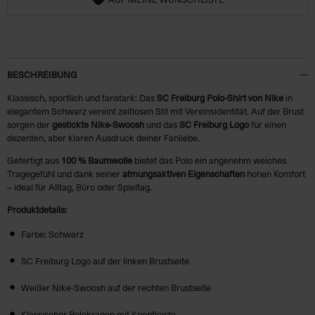
BESCHREIBUNG
Klassisch, sportlich und fanstark: Das
SC Freiburg Polo-Shirt von Nike
in
elegantem Schwarz vereint zeitlosen Stil mit Vereinsidentität. Auf der Brust
sorgen der
gestickte Nike-Swoosh
und das
SC Freiburg Logo
für einen
dezenten, aber klaren Ausdruck deiner Fanliebe.
Gefertigt aus
100 % Baumwolle
bietet das Polo ein angenehm weiches
Tragegefühl und dank seiner
atmungsaktiven Eigenschaften
hohen Komfort
– ideal für Alltag, Büro oder Spieltag.
Produktdetails:
Farbe: Schwarz
SC Freiburg Logo auf der linken Brustseite
Weißer Nike-Swoosh auf der rechten Brustseite
Klassischer Polokragen mit Knopfleiste