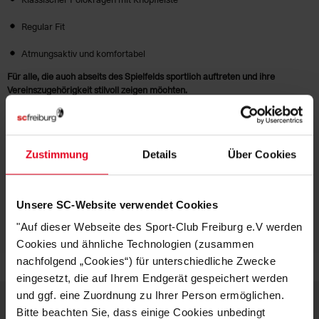
Regular Fit
Atmungsaktiv und komfortabel
Für alle, die auch abseits des Spielfelds sportlich auftreten und ihre
Vereinszugehörigkeit stilvoll zeigen möchten.
HERSTELLERANGABEN
Zustimmung
Details
Über Cookies
KUNDENBEWERTUNGEN (7)
Unsere SC-Website verwendet Cookies
Artikelnummer:
25NFN3894-010
Logistiknummer:
EM001608-001
"Auf dieser Webseite des Sport-Club Freiburg e.V werden
Cookies und ähnliche Technologien (zusammen
nachfolgend „Cookies“) für unterschiedliche Zwecke
eingesetzt, die auf Ihrem Endgerät gespeichert werden
und ggf. eine Zuordnung zu Ihrer Person ermöglichen.
Bitte beachten Sie, dass einige Cookies unbedingt