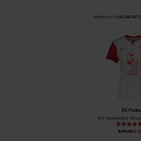
Artikel pro Seite:
|
|
24
48
72
SC Freibu
€ 99,95
€ 4