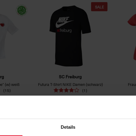
SALE
rg
SC Freiburg
be" (w) weiß
Futura T-Shirt NIKE Damen (schwarz)
Frau
(15)
(1)
€ 29,95
€ 19,95
SALE
SALE
Details