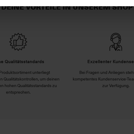
DEINE VORTEILE IN UNSEREM SHOP
e Qualitätsstandards
Exzellenter Kundense
Produktsortiment unterliegt
Bei Fragen und Anliegen steht
n Qualitätskontrollen, um deinen
kompetentes Kundenservice-Tea
n hohen Qualitätsstandards zu
zur Verfügung.
entsprechen.