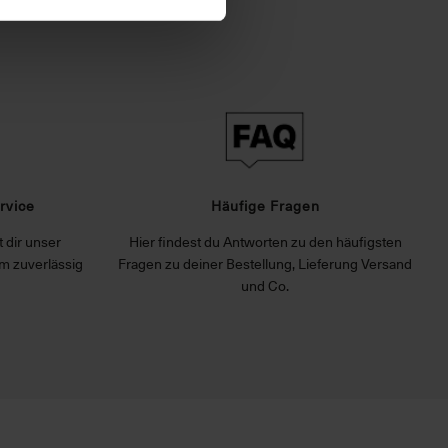
rvice
Häufige Fragen
 dir unser
Hier findest du Antworten zu den häufigsten
m zuverlässig
Fragen zu deiner Bestellung, Lieferung Versand
und Co.