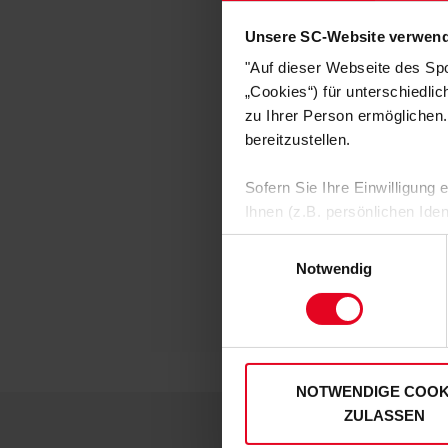
Unsere SC-Website verwend
"Auf dieser Webseite des Sp
„Cookies“) für unterschiedli
zu Ihrer Person ermöglichen.
bereitzustellen.
SC Freibu
Futura T-Shirt NIKE 
Sofern Sie Ihre Einwilligung
Ihnen (z.B. persönlichen Ide
€ 29,95
€ 1
zulassen“-Button stimmen Sie
Einwilligungsauswahl
personenbezogenen Daten für
Notwendig
zu. Sie können auch eine eig
Soweit Sie „Notwendige Cooki
Einwilligungen können Sie je
unserer
Datenschutzerklär
NOTWENDIGE COOK
ZULASSEN