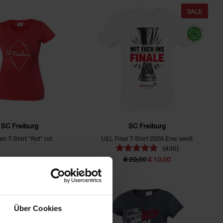
SALE
SC Freiburg
SC Freiburg
en T-Shirt "Rot" rot
UEL Final T-Shirt 2026 Erw. weiß
(435)
€ 24,95
€ 20,00
€ 10,00
Über Cookies