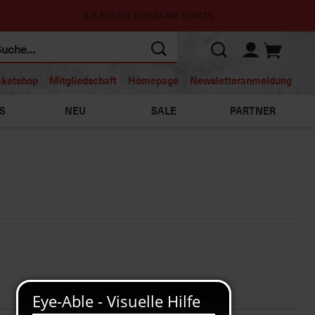
DIE NEUEN AUFWÄRM SHIRTS
cketshop
Mitgliedschaft
Homepage
Newsletteranmeldung
S
NEU
SALE
PARTNER