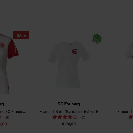
SALE
rg
SC Freiburg
SCF Sondertrikot "50 Jahre SC Frauen“ Frauenschn.
Frauen T-Shirt "Basislinie" (w) weiß
Frauen T-
(9)
(3)
0,00
€ 24,95