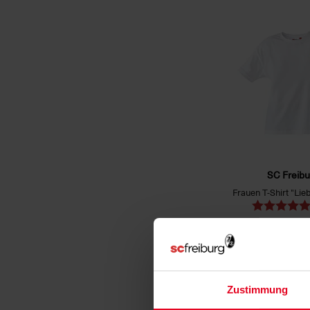
SC Freibu
Frauen T-Shirt "Lie
€ 24,95
Zustimmung