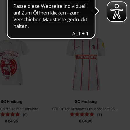
SC Freiburg
SC Freiburg
Shirt "Heimat" offwhite
SCF Trikot Auswärts Frauenschnitt 26/27 weiß
(9)
(1)
€ 24,95
€ 84,95