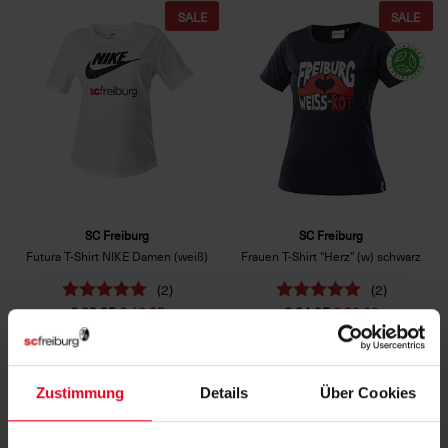
SALE
SALE
SC Freiburg
SC Freiburg
Futura T-Shirt NIKE Damen (weiß)
Frauen T-Shirt "Herz" (w) schwarz
(2)
(2)
€ 29,95
€ 19,95
€ 24,95
€ 20,00
Zustimmung
Details
Über Cookies