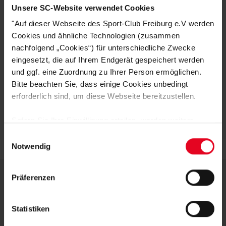
Unsere SC-Website verwendet Cookies
"Auf dieser Webseite des Sport-Club Freiburg e.V werden
Cookies und ähnliche Technologien (zusammen
nachfolgend „Cookies“) für unterschiedliche Zwecke
eingesetzt, die auf Ihrem Endgerät gespeichert werden
SC Freiburg
SC Freiburg
und ggf. eine Zuordnung zu Ihrer Person ermöglichen.
Damen T-Shirt "Pastell" (w) flieder
Frauen T-Shirt "Pailletten" grau
Bitte beachten Sie, dass einige Cookies unbedingt
(3)
(2)
erforderlich sind, um diese Webseite bereitzustellen.
€ 24,95
€ 24,95
Sofern Sie Ihre Einwilligung erteilen, werden weitere
Cookies eingesetzt mittels derer auch personenbezogene
Einwilligungsauswahl
Daten von Ihnen (z.B. persönlichen Identifikatoren oder
Notwendig
IP-Adressen) verarbeitet werden. Durch Klicken auf den
„Alle Cookies zulassen“-Button stimmen Sie der
Präferenzen
Speicherung aller aufgeführten Cookies und der
entsprechenden Verarbeitung Ihrer personenbezogenen
DEINE VORTEILE IN UNSEREM
Daten für die unten jeweils angegebene Zwecke gem. §
Statistiken
SHOP
25 Abs. 1 TDDDG, Art. 6 Abs. 1 lit. a DSGVO zu. Sie