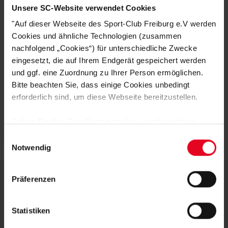
Unsere SC-Website verwendet Cookies
"Auf dieser Webseite des Sport-Club Freiburg e.V werden
Cookies und ähnliche Technologien (zusammen
nachfolgend „Cookies“) für unterschiedliche Zwecke
eingesetzt, die auf Ihrem Endgerät gespeichert werden
SC Freiburg
SC Freiburg
und ggf. eine Zuordnung zu Ihrer Person ermöglichen.
Damen T-Shirt "Pastell" (w) flieder
Frauen T-Shirt "Pailletten" grau
Bitte beachten Sie, dass einige Cookies unbedingt
(3)
(2)
erforderlich sind, um diese Webseite bereitzustellen.
€ 24,95
€ 24,95
Sofern Sie Ihre Einwilligung erteilen, werden weitere
Cookies eingesetzt mittels derer auch personenbezogene
Einwilligungsauswahl
Daten von Ihnen (z.B. persönlichen Identifikatoren oder
Notwendig
IP-Adressen) verarbeitet werden. Durch Klicken auf den
„Alle Cookies zulassen“-Button stimmen Sie der
Präferenzen
Speicherung aller aufgeführten Cookies und der
entsprechenden Verarbeitung Ihrer personenbezogenen
DEINE VORTEILE IN UNSEREM
Daten für die unten jeweils angegebene Zwecke gem. §
Statistiken
SHOP
25 Abs. 1 TDDDG, Art. 6 Abs. 1 lit. a DSGVO zu. Sie