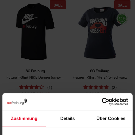
SALE
SALE
SC Freiburg
SC Freiburg
Futura T-Shirt NIKE Damen (schwarz)
Frauen T-Shirt "Herz" (w) schwarz
(1)
(2)
€ 29,95
€ 19,95
€ 24,95
€ 20,00
Zustimmung
Details
Über Cookies