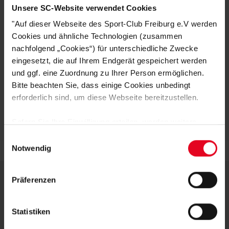
Unsere SC-Website verwendet Cookies
"Auf dieser Webseite des Sport-Club Freiburg e.V werden
Cookies und ähnliche Technologien (zusammen
nachfolgend „Cookies“) für unterschiedliche Zwecke
eingesetzt, die auf Ihrem Endgerät gespeichert werden
SC Freiburg
SC Freiburg
und ggf. eine Zuordnung zu Ihrer Person ermöglichen.
Damen T-Shirt "Pastell" (w) flieder
Frauen T-Shirt "Pailletten" grau
Bitte beachten Sie, dass einige Cookies unbedingt
(3)
(2)
erforderlich sind, um diese Webseite bereitzustellen.
€ 24,95
€ 24,95
Sofern Sie Ihre Einwilligung erteilen, werden weitere
Cookies eingesetzt mittels derer auch personenbezogene
Einwilligungsauswahl
Daten von Ihnen (z.B. persönlichen Identifikatoren oder
Notwendig
IP-Adressen) verarbeitet werden. Durch Klicken auf den
„Alle Cookies zulassen“-Button stimmen Sie der
Präferenzen
Speicherung aller aufgeführten Cookies und der
entsprechenden Verarbeitung Ihrer personenbezogenen
DEINE VORTEILE IN UNSEREM
Daten für die unten jeweils angegebene Zwecke gem. §
Statistiken
SHOP
25 Abs. 1 TDDDG, Art. 6 Abs. 1 lit. a DSGVO zu. Sie