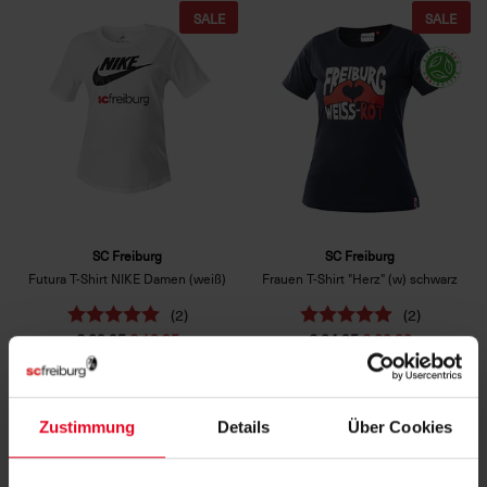
SALE
SALE
SC Freiburg
SC Freiburg
Futura T-Shirt NIKE Damen (weiß)
Frauen T-Shirt "Herz" (w) schwarz
(2)
(2)
€ 29,95
€ 19,95
€ 24,95
€ 20,00
Zustimmung
Details
Über Cookies