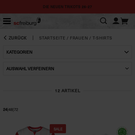
DIE NEUEN TRIKOTS 26-27
ZURÜCK
STARTSEITE
/
FRAUEN
/
T-SHIRTS
KATEGORIEN
AUSWAHL VERFEINERN
12 ARTIKEL
|
|
24
48
72
SALE