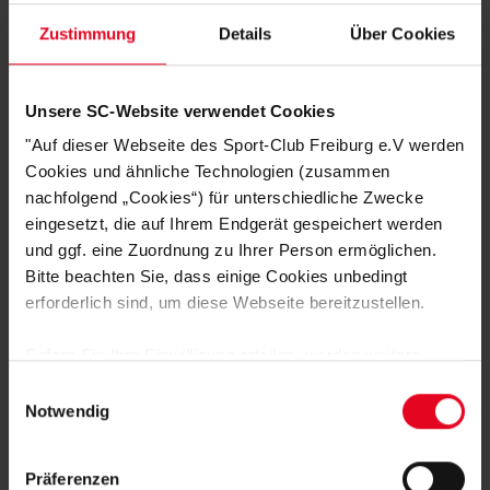
PRODUKTDETAILS AUF EINEN BLICK:
Zustimmung
Details
Über Cookies
Final-Shirt zur UEFA Europa League 2026
Farbe:
Weiß – zeitlos & emotional aufgeladen
Unsere SC-Website verwendet Cookies
Motiv:
Europa‑Pokal im Zentrum
"Auf dieser Webseite des Sport-Club Freiburg e.V werden
Schriftzug:
„Mit euch ins Finale“
Cookies und ähnliche Technologien (zusammen
Finaldatum:
20.05.2026
nachfolgend „Cookies“) für unterschiedliche Zwecke
Austragungsort:
Istanbul
eingesetzt, die auf Ihrem Endgerät gespeichert werden
Zertifizierung:
Grüner Knopf
und MIG-Zertifizierung – nachhaltig &
und ggf. eine Zuordnung zu Ihrer Person ermöglichen.
sozial verantwortungsvoll produziert
Bitte beachten Sie, dass einige Cookies unbedingt
ACHTUNG: Lieferzeiten beachten!
Dieses Shirt ist nicht nur ein Kleidungsstück.
erforderlich sind, um diese Webseite bereitzustellen.
Es ist Erinnerung. Es ist Stolz. Es ist die gemeinsame Reise durch Europa.
Sofern Sie Ihre Einwilligung erteilen, werden weitere
Cookies eingesetzt mittels derer auch personenbezogene
Einwilligungsauswahl
HERSTELLERANGABEN
Daten von Ihnen (z.B. persönlichen Identifikatoren oder
Notwendig
IP-Adressen) verarbeitet werden. Durch Klicken auf den
GRÜNER-KNOPF-ZERTIFIKAT
„Alle Cookies zulassen“-Button stimmen Sie der
Präferenzen
Speicherung aller aufgeführten Cookies und der