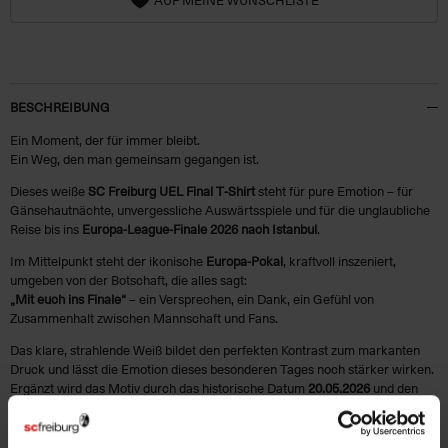
BESCHREIBUNG
Ein Moment, der für immer bleibt.
Ein Weg, den man gemeinsam gegangen ist.
Dieses weiße
SC Freiburg UEL Final T‑Shirt
steht für pure Emotion – für
Gänsehautnächte, unvergessliche Auswärtsspiele und für die unglaubliche
Reise bis ins
Europa-League‑Finale 2026 nach Istanbul
.
Im Mittelpunkt steht der ikonische
Europa‑Pokal
, kraftvoll inszeniert,
umgeben von der Botschaft, die alles sagt:
„Mit euch ins Finale“
– ein Versprechen, ein Dank, ein Gefühl von
Zusammenhalt zwischen Mannschaft und Fans.
Das klare, strahlende Weiß bildet den perfekten Kontrast zum markanten
Druck und lässt die Emotion dieses besonderen Tages noch stärker wirken.
Ergänzt wird das Motiv durch das historische Datum
20.05.2026
und den
Austragungsort
Istanbul
– für alle, die diesen Weg mitgegangen sind und ihn
für immer festhalten wollen.