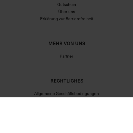
Gutschein
Über uns
Erklärung zur Barrierefreiheit
MEHR VON UNS
Partner
RECHTLICHES
Allgemeine Geschäftsbedingungen
Datenschutzerklärung
Widerrufsrecht
Impressum
Cookie Einstellungen
Vertrag widerrufen