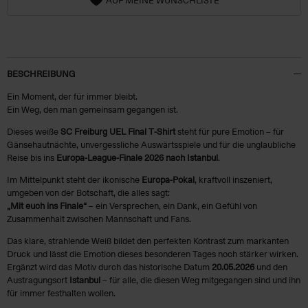
BESCHREIBUNG
Ein Moment, der für immer bleibt.
Ein Weg, den man gemeinsam gegangen ist.
Dieses weiße
SC Freiburg UEL Final T‑Shirt
steht für pure Emotion – für
Gänsehautnächte, unvergessliche Auswärtsspiele und für die unglaubliche
Reise bis ins
Europa-League‑Finale 2026 nach Istanbul
.
Im Mittelpunkt steht der ikonische
Europa‑Pokal
, kraftvoll inszeniert,
umgeben von der Botschaft, die alles sagt:
„Mit euch ins Finale“
– ein Versprechen, ein Dank, ein Gefühl von
Zusammenhalt zwischen Mannschaft und Fans.
Das klare, strahlende Weiß bildet den perfekten Kontrast zum markanten
Druck und lässt die Emotion dieses besonderen Tages noch stärker wirken.
Ergänzt wird das Motiv durch das historische Datum
20.05.2026
und den
Austragungsort
Istanbul
– für alle, die diesen Weg mitgegangen sind und ihn
für immer festhalten wollen.