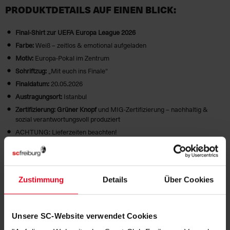
PRODUKTDETAILS AUF EINEN BLICK:
Final-Shirt zur UEFA Europa League 2026
Farbe:
Weiß – zeitlos & emotional aufgeladen
Motiv:
Europa‑Pokal im Zentrum
Schriftzug:
„Mit euch ins Finale“
Finaldatum:
20.05.2026
Austragungsort:
Istanbul
Zertifizierung:
Grüner Knopf
und MIG-Zertifizierung – nachhaltig &
sozial verantwortungsvoll produziert
ACHTUNG: Lieferzeiten beachten!
Dieses Shirt ist nicht nur ein Kleidungsstück.
Es ist Erinnerung. Es ist Stolz. Es ist die gemeinsame Reise durch Europa.
Zustimmung
Details
Über Cookies
HERSTELLERANGABEN
GRÜNER-KNOPF-ZERTIFIKAT
Unsere SC-Website verwendet Cookies