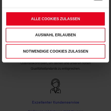
Soweit Sie „Notwendige Cookies“ auswählen, werden nur
Schnelle Lieferung
unbedingt erforderliche Cookies eingesetzt. Ihre etwaig
Lieferung innerhalb von 1 - 3 Werktagen.
erteilten Einwilligungen können Sie jederzeit widerrufen.
ALLE COOKIES ZULASSEN
Weitere Informationen entnehmen Sie bitte
unserer
Datenschutzerklärung
und
unserem
Impressum
."
AUSWAHL ERLAUBEN
Hohe Qualitätsstandards
NOTWENDIGE COOKIES ZULASSEN
Unser Produktsortiment unterliegt regelmäßigen
Qualitätskontrollen, um deinen und unseren hohen
Qualitätsstandards zu entsprechen.
Exzellenter Kundenservice