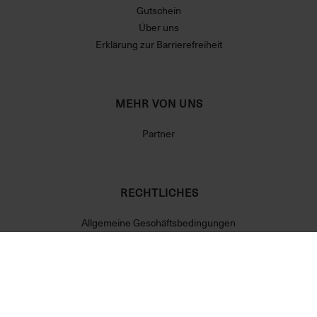
Gutschein
Über uns
Erklärung zur Barrierefreiheit
MEHR VON UNS
Partner
RECHTLICHES
Allgemeine Geschäftsbedingungen
Datenschutzerklärung
Widerrufsrecht
Impressum
Cookie Einstellungen
Vertrag widerrufen