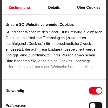
PRODUKTDETAILS AUF EINEN BLICK:
Zustimmung
Details
Über Cookies
Final-Shirt zur UEFA Europa League 2026
Farbe:
Weiß – zeitlos & emotional aufgeladen
Unsere SC-Website verwendet Cookies
Motiv:
Europa‑Pokal im Zentrum
"Auf dieser Webseite des Sport-Club Freiburg e.V werden
Schriftzug:
„Mit euch ins Finale“
Cookies und ähnliche Technologien (zusammen
Finaldatum:
20.05.2026
nachfolgend „Cookies“) für unterschiedliche Zwecke
Austragungsort:
Istanbul
eingesetzt, die auf Ihrem Endgerät gespeichert werden
Zertifizierung:
Grüner Knopf
und MIG-Zertifizierung – nachhaltig &
und ggf. eine Zuordnung zu Ihrer Person ermöglichen.
sozial verantwortungsvoll produziert
Bitte beachten Sie, dass einige Cookies unbedingt
ACHTUNG: Lieferzeiten beachten!
Dieses Shirt ist nicht nur ein Kleidungsstück.
erforderlich sind, um diese Webseite bereitzustellen.
Es ist Erinnerung. Es ist Stolz. Es ist die gemeinsame Reise durch Europa.
Sofern Sie Ihre Einwilligung erteilen, werden weitere
Cookies eingesetzt mittels derer auch personenbezogene
Einwilligungsauswahl
HERSTELLERANGABEN
Daten von Ihnen (z.B. persönlichen Identifikatoren oder
Notwendig
IP-Adressen) verarbeitet werden. Durch Klicken auf den
GRÜNER-KNOPF-ZERTIFIKAT
„Alle Cookies zulassen“-Button stimmen Sie der
Präferenzen
Speicherung aller aufgeführten Cookies und der