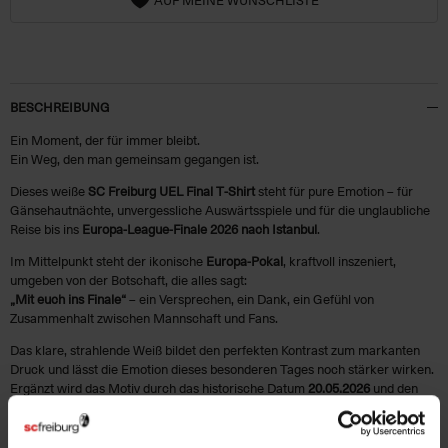
BESCHREIBUNG
Ein Moment, der für immer bleibt.
Ein Weg, den man gemeinsam gegangen ist.
Dieses weiße
SC Freiburg UEL Final T‑Shirt
steht für pure Emotion – für
Gänsehautnächte, unvergessliche Auswärtsspiele und für die unglaubliche
Reise bis ins
Europa-League‑Finale 2026 nach Istanbul
.
Im Mittelpunkt steht der ikonische
Europa‑Pokal
, kraftvoll inszeniert,
umgeben von der Botschaft, die alles sagt:
„Mit euch ins Finale“
– ein Versprechen, ein Dank, ein Gefühl von
Zusammenhalt zwischen Mannschaft und Fans.
Das klare, strahlende Weiß bildet den perfekten Kontrast zum markanten
Druck und lässt die Emotion dieses besonderen Tages noch stärker wirken.
Ergänzt wird das Motiv durch das historische Datum
20.05.2026
und den
Austragungsort
Istanbul
– für alle, die diesen Weg mitgegangen sind und ihn
für immer festhalten wollen.