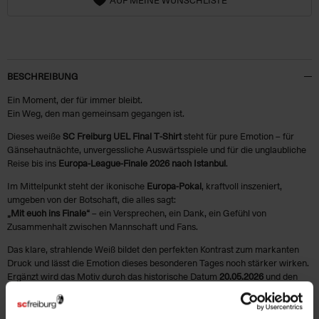
BESCHREIBUNG
Ein Moment, der für immer bleibt.
Ein Weg, den man gemeinsam gegangen ist.
Dieses weiße
SC Freiburg UEL Final T‑Shirt
steht für pure Emotion – für
Gänsehautnächte, unvergessliche Auswärtsspiele und für die unglaubliche
Reise bis ins
Europa-League‑Finale 2026 nach Istanbul
.
Im Mittelpunkt steht der ikonische
Europa‑Pokal
, kraftvoll inszeniert,
umgeben von der Botschaft, die alles sagt:
„Mit euch ins Finale“
– ein Versprechen, ein Dank, ein Gefühl von
Zusammenhalt zwischen Mannschaft und Fans.
Das klare, strahlende Weiß bildet den perfekten Kontrast zum markanten
Druck und lässt die Emotion dieses besonderen Tages noch stärker wirken.
Ergänzt wird das Motiv durch das historische Datum
20.05.2026
und den
Austragungsort
Istanbul
– für alle, die diesen Weg mitgegangen sind und ihn
für immer festhalten wollen.