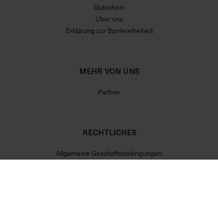
Gutschein
Über uns
Erklärung zur Barrierefreiheit
MEHR VON UNS
Partner
RECHTLICHES
Allgemeine Geschäftsbedingungen
Datenschutzerklärung
Widerrufsrecht
Impressum
Cookie Einstellungen
Vertrag widerrufen