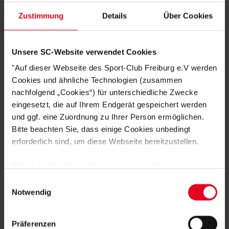
PRODUKTDETAILS AUF EINEN BLICK:
Zustimmung
Details
Über Cookies
Final-Shirt zur UEFA Europa League 2026
Farbe:
Weiß – zeitlos & emotional aufgeladen
Unsere SC-Website verwendet Cookies
Motiv:
Europa‑Pokal im Zentrum
"Auf dieser Webseite des Sport-Club Freiburg e.V werden
Schriftzug:
„Mit euch ins Finale“
Cookies und ähnliche Technologien (zusammen
Finaldatum:
20.05.2026
nachfolgend „Cookies“) für unterschiedliche Zwecke
Austragungsort:
Istanbul
eingesetzt, die auf Ihrem Endgerät gespeichert werden
Zertifizierung:
Grüner Knopf
und MIG-Zertifizierung – nachhaltig &
und ggf. eine Zuordnung zu Ihrer Person ermöglichen.
sozial verantwortungsvoll produziert
Bitte beachten Sie, dass einige Cookies unbedingt
ACHTUNG: Lieferzeiten beachten!
Dieses Shirt ist nicht nur ein Kleidungsstück.
erforderlich sind, um diese Webseite bereitzustellen.
Es ist Erinnerung. Es ist Stolz. Es ist die gemeinsame Reise durch Europa.
Sofern Sie Ihre Einwilligung erteilen, werden weitere
Cookies eingesetzt mittels derer auch personenbezogene
Einwilligungsauswahl
HERSTELLERANGABEN
Daten von Ihnen (z.B. persönlichen Identifikatoren oder
Notwendig
IP-Adressen) verarbeitet werden. Durch Klicken auf den
GRÜNER-KNOPF-ZERTIFIKAT
„Alle Cookies zulassen“-Button stimmen Sie der
Präferenzen
Speicherung aller aufgeführten Cookies und der