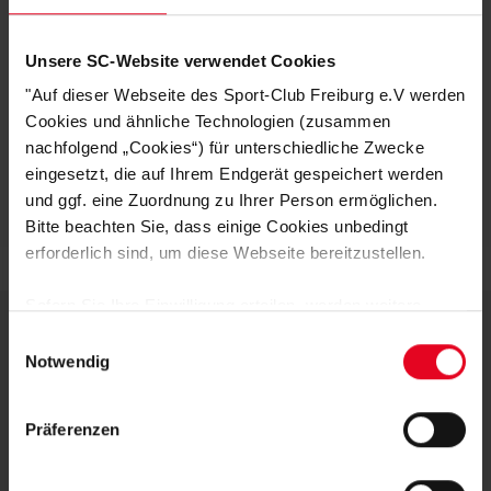
Schuhgröße
30-34
34-38
Unsere SC-Website verwendet Cookies
HERSTELLERANGABEN
"Auf dieser Webseite des Sport-Club Freiburg e.V werden
KUNDENBEWERTUNGEN (4)
Cookies und ähnliche Technologien (zusammen
nachfolgend „Cookies“) für unterschiedliche Zwecke
eingesetzt, die auf Ihrem Endgerät gespeichert werden
Artikelnummer:
NST225
und ggf. eine Zuordnung zu Ihrer Person ermöglichen.
Logistiknummer:
EM001670-001
Bitte beachten Sie, dass einige Cookies unbedingt
erforderlich sind, um diese Webseite bereitzustellen.
Sofern Sie Ihre Einwilligung erteilen, werden weitere
Cookies eingesetzt mittels derer auch personenbezogene
Einwilligungsauswahl
Daten von Ihnen (z.B. persönlichen Identifikatoren oder
Notwendig
DEINE VORTEILE IN UNSEREM
IP-Adressen) verarbeitet werden. Durch Klicken auf den
SHOP
„Alle Cookies zulassen“-Button stimmen Sie der
Präferenzen
Speicherung aller aufgeführten Cookies und der
entsprechenden Verarbeitung Ihrer personenbezogenen
Daten für die unten jeweils angegebene Zwecke gem. §