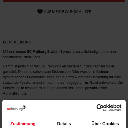
AUF MEINE WUNSCHLISTE
BESCHREIBUNG
Mit den neuen
SC Freiburg Stutzen Schwarz
vervollständigst du deinen
sportlichen Trikot-Look.
Damit ist jeder Sport-Club Freiburg Fan bestens für das nächste Spiel
gerüstet. Denn die schwarzen Stutzen von
Nike
wurden mit einem
dynamischen Fußgewölbe und einer leichtgewichtigen Dämpfung für eine
stützende Passform und ein optimales Tragegefühl im Spiel entwickelt. Die
Polsterung in besonders beanspruchten Bereichen gewährleistet
Aufprallschutz.
Die
Dri-FIT
-Technologie sorgt am Fuß für trockenen Tragekomfort.
Unsicher wegen der Größe?
Hilfe findest du in folgender
Größentabelle
:
Größe
XS
S
Zustimmung
Details
Über Cookies