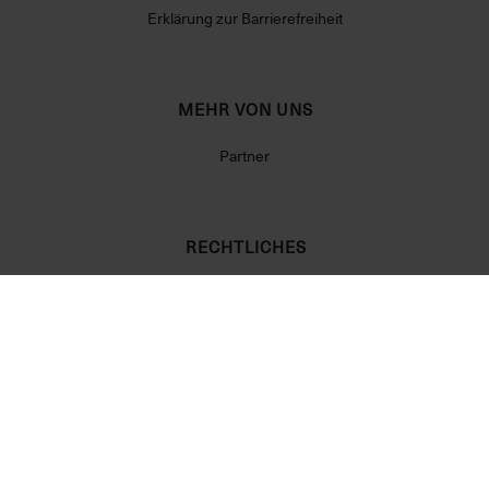
Erklärung zur Barrierefreiheit
MEHR VON UNS
Partner
RECHTLICHES
Allgemeine Geschäftsbedingungen
Datenschutzerklärung
Widerrufsrecht
Impressum
Cookie Einstellungen
Vertrag widerrufen