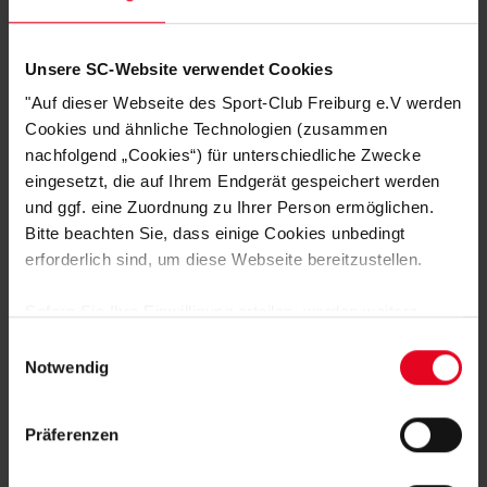
Tragegefühl.
Unsicher wegen der Größe?
Hilfe findest du in folgender
Größentabelle
:
Unsere SC-Website verwendet Cookies
Größe
XS
S
M
L
Schuhgröße
30-34
34-38
38-42
42-46
"Auf dieser Webseite des Sport-Club Freiburg e.V werden
Cookies und ähnliche Technologien (zusammen
nachfolgend „Cookies“) für unterschiedliche Zwecke
HERSTELLERANGABEN
eingesetzt, die auf Ihrem Endgerät gespeichert werden
und ggf. eine Zuordnung zu Ihrer Person ermöglichen.
KUNDENBEWERTUNGEN (4)
Bitte beachten Sie, dass einige Cookies unbedingt
erforderlich sind, um diese Webseite bereitzustellen.
Artikelnummer:
NST125
Logistiknummer:
EM001671-001
Sofern Sie Ihre Einwilligung erteilen, werden weitere
Cookies eingesetzt mittels derer auch personenbezogene
Einwilligungsauswahl
Daten von Ihnen (z.B. persönlichen Identifikatoren oder
Notwendig
IP-Adressen) verarbeitet werden. Durch Klicken auf den
DAS KÖNNTE DIR AUCH
„Alle Cookies zulassen“-Button stimmen Sie der
GEFALLEN
Präferenzen
Speicherung aller aufgeführten Cookies und der
entsprechenden Verarbeitung Ihrer personenbezogenen