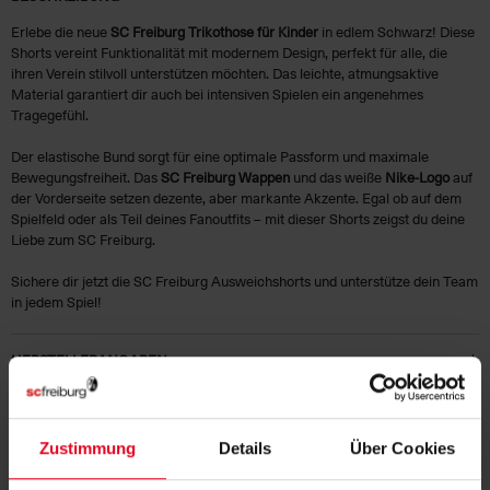
Erlebe die neue
SC Freiburg Trikothose für Kinder
in edlem Schwarz! Diese
Shorts vereint Funktionalität mit modernem Design, perfekt für alle, die
ihren Verein stilvoll unterstützen möchten. Das leichte, atmungsaktive
Material garantiert dir auch bei intensiven Spielen ein angenehmes
Tragegefühl.
Der elastische Bund sorgt für eine optimale Passform und maximale
Bewegungsfreiheit. Das
SC Freiburg Wappen
und das weiße
Nike-Logo
auf
der Vorderseite setzen dezente, aber markante Akzente. Egal ob auf dem
Spielfeld oder als Teil deines Fanoutfits – mit dieser Shorts zeigst du deine
Liebe zum SC Freiburg.
Sichere dir jetzt die SC Freiburg Ausweichshorts und unterstütze dein Team
in jedem Spiel!
HERSTELLERANGABEN
KUNDENBEWERTUNGEN (8)
Zustimmung
Details
Über Cookies
Artikelnummer:
NHK225