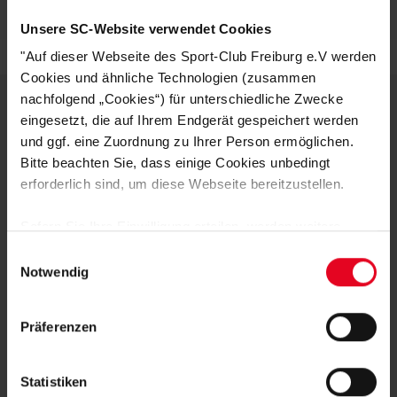
Logistiknummer:
EM001732-001
Unsere SC-Website verwendet Cookies
"Auf dieser Webseite des Sport-Club Freiburg e.V werden
Cookies und ähnliche Technologien (zusammen
nachfolgend „Cookies“) für unterschiedliche Zwecke
eingesetzt, die auf Ihrem Endgerät gespeichert werden
DEINE VORTEILE IN UNSEREM
und ggf. eine Zuordnung zu Ihrer Person ermöglichen.
Bitte beachten Sie, dass einige Cookies unbedingt
SHOP
erforderlich sind, um diese Webseite bereitzustellen.
Sofern Sie Ihre Einwilligung erteilen, werden weitere
Cookies eingesetzt mittels derer auch personenbezogene
Einwilligungsauswahl
Daten von Ihnen (z.B. persönlichen Identifikatoren oder
Notwendig
IP-Adressen) verarbeitet werden. Durch Klicken auf den
„Alle Cookies zulassen“-Button stimmen Sie der
Präferenzen
Speicherung aller aufgeführten Cookies und der
Schnelle Lieferung
entsprechenden Verarbeitung Ihrer personenbezogenen
Daten für die unten jeweils angegebene Zwecke gem. §
Lieferung innerhalb von 1 - 3 Werktagen.
Statistiken
25 Abs. 1 TDDDG, Art. 6 Abs. 1 lit. a DSGVO zu. Sie