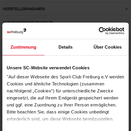
HERSTELLERANGABEN
KUNDENBEWERTUNGEN (7)
Artikelnummer:
NHK125
Logistiknummer:
EM001728-001
Zustimmung
Details
Über Cookies
Unsere SC-Website verwendet Cookies
"Auf dieser Webseite des Sport-Club Freiburg e.V werden
Cookies und ähnliche Technologien (zusammen
DEINE VORTEILE IN UNSEREM
nachfolgend „Cookies“) für unterschiedliche Zwecke
eingesetzt, die auf Ihrem Endgerät gespeichert werden
SHOP
und ggf. eine Zuordnung zu Ihrer Person ermöglichen.
Bitte beachten Sie, dass einige Cookies unbedingt
erforderlich sind, um diese Webseite bereitzustellen.