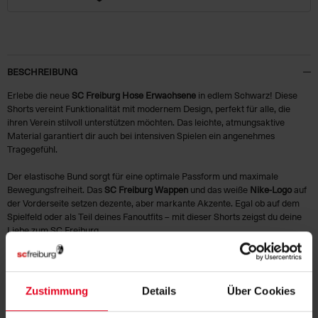
BESCHREIBUNG
Erlebe die neue
SC Freiburg Hose Erwachsene
in edlem Schwarz! Diese
Shorts vereint Funktionalität mit modernem Design, perfekt für alle, die
ihren Verein stilvoll unterstützen möchten. Das leichte, atmungsaktive
Material garantiert dir auch bei intensiven Spielen ein angenehmes
Tragegefühl.
Der elastische Bund sorgt für eine optimale Passform und maximale
Bewegungsfreiheit. Das
SC Freiburg Wappen
und das weiße
Nike-Logo
auf
der Vorderseite setzen dezente, aber markante Akzente. Egal ob auf dem
Spielfeld oder als Teil deines Fanoutfits – mit dieser Shorts zeigst du deine
Liebe zum SC Freiburg.
Sichere dir jetzt die SC Freiburg Ausweichshorts und unterstütze dein Team
in jedem Spiel!
Zustimmung
Details
Über Cookies
HERSTELLERANGABEN