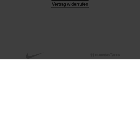
Vertrag widerrufen
© 2026 004 GMBH. Alle Rechte vorbehalten.
Alle Preise in Euro, inkl. MwSt. zzgl. Versandkosten. Änderungen und Irrtümer
vorbehalten. Abbildungen ähnlich. Nur solange der Vorrat reicht.