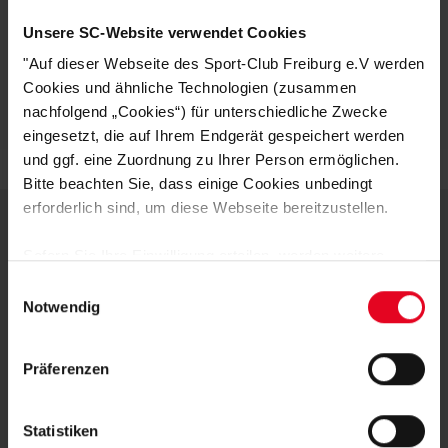
KUNDENBEWERTUNGEN (8)
Unsere SC-Website verwendet Cookies
"Auf dieser Webseite des Sport-Club Freiburg e.V werden
Artikelnummer:
NH324
Cookies und ähnliche Technologien (zusammen
Logistiknummer:
EM001187-001
nachfolgend „Cookies“) für unterschiedliche Zwecke
eingesetzt, die auf Ihrem Endgerät gespeichert werden
und ggf. eine Zuordnung zu Ihrer Person ermöglichen.
Bitte beachten Sie, dass einige Cookies unbedingt
erforderlich sind, um diese Webseite bereitzustellen.
Sofern Sie Ihre Einwilligung erteilen, werden weitere
DEINE VORTEILE IN UNSEREM
Cookies eingesetzt mittels derer auch personenbezogene
Einwilligungsauswahl
SHOP
Daten von Ihnen (z.B. persönlichen Identifikatoren oder
Notwendig
IP-Adressen) verarbeitet werden. Durch Klicken auf den
„Alle Cookies zulassen“-Button stimmen Sie der
Präferenzen
Speicherung aller aufgeführten Cookies und der
entsprechenden Verarbeitung Ihrer personenbezogenen
Daten für die unten jeweils angegebene Zwecke gem. §
Statistiken
25 Abs. 1 TDDDG, Art. 6 Abs. 1 lit. a DSGVO zu. Sie