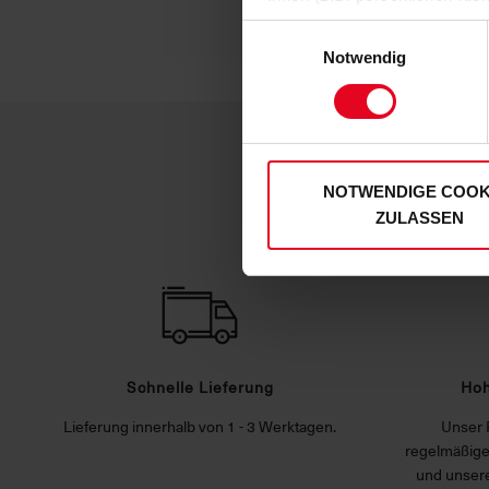
zulassen“-Button stimmen Sie
Einwilligungsauswahl
personenbezogenen Daten für
Notwendig
zu. Sie können auch eine eig
Soweit Sie „Notwendige Cooki
Einwilligungen können Sie je
unserer
Datenschutzerklär
NOTWENDIGE COOK
ZULASSEN
Schnelle Lieferung
Hoh
Lieferung innerhalb von 1 - 3 Werktagen.
Unser 
regelmäßige
und unsere