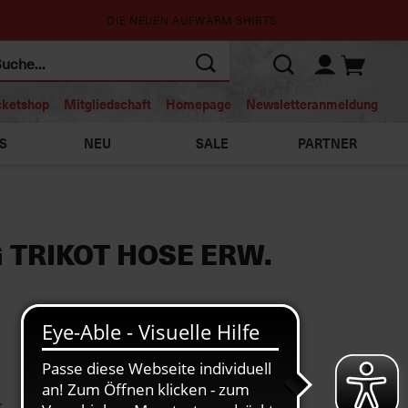
DIE NEUEN AUFWÄRM SHIRTS
cketshop
Mitgliedschaft
Homepage
Newsletteranmeldung
S
NEU
SALE
PARTNER
 TRIKOT HOSE ERW.
r