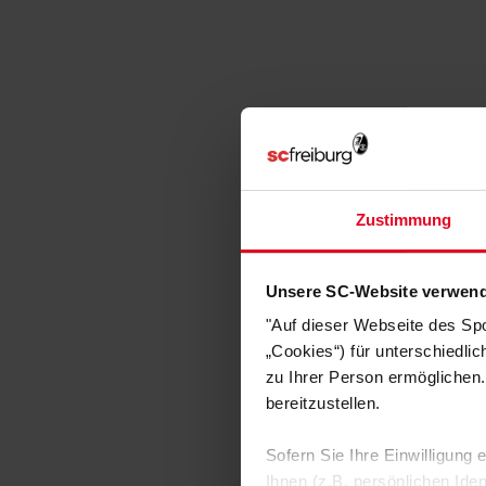
Zustimmung
Unsere SC-Website verwend
"Auf dieser Webseite des Sp
„Cookies“) für unterschiedli
zu Ihrer Person ermöglichen.
bereitzustellen.
Sofern Sie Ihre Einwilligung
Ihnen (z.B. persönlichen Ide