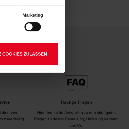
enden Verarbeitung Ihrer
 Art. 6 Abs. 1 lit. a DSGVO
Marketing
lauben“-Button bestätigen.
setzt. Ihre etwaig erteilten
E COOKIES ZULASSEN
rvice
Häufige Fragen
 dir unser
Hier findest du Antworten zu den häufigsten
m zuverlässig
Fragen zu deiner Bestellung, Lieferung Versand
und Co.