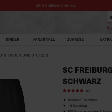
GRATIS VERSAND AB 75 €
Ti
KINDER
FANARTIKEL
ZUHAUSE
EXTRA
OTS, HOSEN UND STUTZEN
SC FREIBURG
SCHWARZ
(8)
schwarze Trikothose
mit Kordelzug
100 % aus recyceltem Polyeste