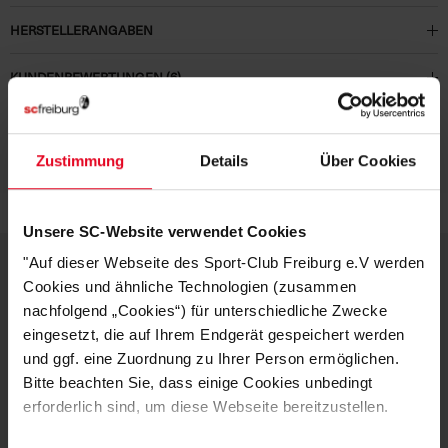
HERSTELLERANGABEN
KUNDENBEWERTUNGEN (6)
Artikelnummer:
NH125
Logistiknummer:
EM001727-001
Zustimmung
Details
Über Cookies
Unsere SC-Website verwendet Cookies
"Auf dieser Webseite des Sport-Club Freiburg e.V werden
Cookies und ähnliche Technologien (zusammen
DEINE VORTEILE IN UNSEREM
nachfolgend „Cookies“) für unterschiedliche Zwecke
eingesetzt, die auf Ihrem Endgerät gespeichert werden
SHOP
und ggf. eine Zuordnung zu Ihrer Person ermöglichen.
Bitte beachten Sie, dass einige Cookies unbedingt
erforderlich sind, um diese Webseite bereitzustellen.