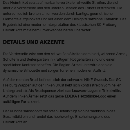
Das Heimtrikot setzt auf markante vertikale rot-weiße Streifen, die sich
über die Vorderseite und den unteren Bereich des Trikots erstrecken. Die
unterschiedlich breiten Linien werden durch kantige, geometrische
Elemente aufgelockert und verleihen dem Design zusätzliche Dynamik. Das
Ergebnis ist eine moderne Interpretation des klassischen SC Freiburg
Heimtrikots mit einem unverwechselbaren Charakter.
DETAILS UND AKZENTE
Die Vorderseite wird von den rot-weißen Streifen dominiert, während Ärmel,
Schultern und Seitenpartien in kräftigem Rot gehalten sind und einen
sportlichen Kontrast schaffen. Die Raglan-Ärmel unterstreichen die
dynamische Silhouette und sorgen für einen modernen Auftritt.
Auf der rechten Brust befindet sich der schwarze NIKE-Swoosh. Das SC
Freiburg Wappen auf der linken Brust hebt sich kontrastreich vom hellen
Untergrund ab. Als Brustsponsor ziert das
Lexware-Logo
die Trikotmitte.
Auf dem linken Ärmel setzt das gelbe
EDEKA Herzstücke
-Logo einen
auffälligen Farbakzent.
Der Rundhalsausschnitt mit roten Details fügt sich harmonisch in das
Gesamtbild ein und rundet das hochwertige Erscheinungsbild des
Heimtrikots ab.