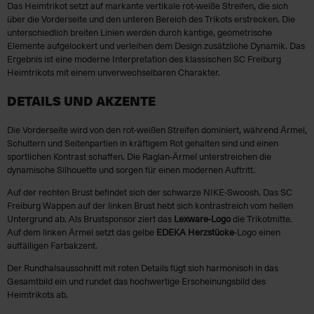
Das Heimtrikot setzt auf markante vertikale rot-weiße Streifen, die sich
über die Vorderseite und den unteren Bereich des Trikots erstrecken. Die
unterschiedlich breiten Linien werden durch kantige, geometrische
Elemente aufgelockert und verleihen dem Design zusätzliche Dynamik. Das
Ergebnis ist eine moderne Interpretation des klassischen SC Freiburg
Heimtrikots mit einem unverwechselbaren Charakter.
DETAILS UND AKZENTE
Die Vorderseite wird von den rot-weißen Streifen dominiert, während Ärmel,
Schultern und Seitenpartien in kräftigem Rot gehalten sind und einen
sportlichen Kontrast schaffen. Die Raglan-Ärmel unterstreichen die
dynamische Silhouette und sorgen für einen modernen Auftritt.
Auf der rechten Brust befindet sich der schwarze NIKE-Swoosh. Das SC
Freiburg Wappen auf der linken Brust hebt sich kontrastreich vom hellen
Untergrund ab. Als Brustsponsor ziert das
Lexware-Logo
die Trikotmitte.
Auf dem linken Ärmel setzt das gelbe
EDEKA Herzstücke
-Logo einen
auffälligen Farbakzent.
Der Rundhalsausschnitt mit roten Details fügt sich harmonisch in das
Gesamtbild ein und rundet das hochwertige Erscheinungsbild des
Heimtrikots ab.