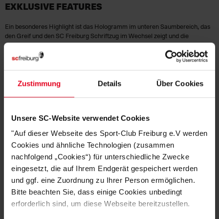
EXKLUSIVE FEATURES
Ein besonderes Highlight ist das Hologramm im unteren Saumbereich, das
den Greif und den SC Freiburg Schriftzug im Wechsel zeigt und die
Authentizität des Trikots unterstreicht.
KOMFORT
Zustimmung
Details
Über Cookies
Der Rücken und die seitlichen Einsätze bestehen aus atmungsaktivem
Mesh-Material, das für eine optimale Luftzirkulation sorgt und auch bei
intensiven Belastungen höchsten Tragekomfort bietet. Die leichte
Materialkonstruktion unterstützt ein angenehmes Tragegefühl auf dem
Unsere SC-Website verwendet Cookies
Platz und im Alltag.
"Auf dieser Webseite des Sport-Club Freiburg e.V werden
Dank der bewährten Dri-FIT Technologie wird Feuchtigkeit effektiv von der
Cookies und ähnliche Technologien (zusammen
Haut abgeleitet, sodass du auch in hitzigen Spielsituationen angenehm
trocken bleibst. Der bequeme Rundhalsausschnitt und die sportliche
nachfolgend „Cookies“) für unterschiedliche Zwecke
Passform sorgen zusätzlich für optimale Bewegungsfreiheit.
eingesetzt, die auf Ihrem Endgerät gespeichert werden
und ggf. eine Zuordnung zu Ihrer Person ermöglichen.
NACHHALTIGKEIT
Bitte beachten Sie, dass einige Cookies unbedingt
erforderlich sind, um diese Webseite bereitzustellen.
Das SC Freiburg Heimtrikot 2026/27 besteht aus 100 % recyceltem
Polyester und ist Teil der „Move to Zero“-Initiative von Nike. Dabei werden