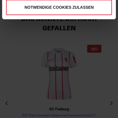
NOTWENDIGE COOKIES ZULASSEN
DAS KÖNNTE DIR AUCH
GEFALLEN
NEU
SC Freiburg
SCF Trikot Auswärts Badenova Frauenschnitt 26/27