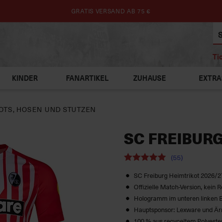
GRATIS VERSAND AB 75 €
Ti
KINDER
FANARTIKEL
ZUHAUSE
EXTRA
OTS, HOSEN UND STUTZEN
SC FREIBURG
(55)
SC Freiburg Heimtrikot 2026/2
Offizielle Match-Version, kein R
Hologramm im unteren linken 
Hauptsponsor: Lexware und Är
100 % aus recyceltem Polyeste