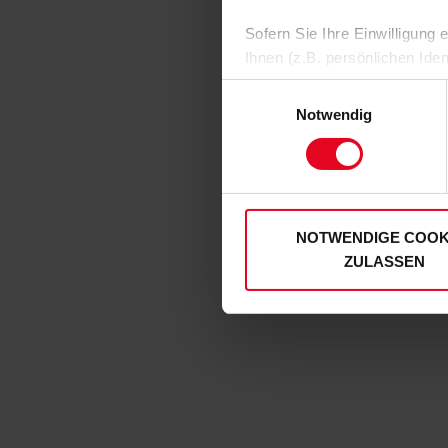
Sofern Sie Ihre Einwilligung
Ihnen (z.B. persönlichen Ide
zulassen“-Button stimmen Sie
Einwilligungsauswahl
personenbezogenen Daten für
Notwendig
zu. Sie können auch eine eig
Soweit Sie „Notwendige Cooki
Einwilligungen können Sie je
unserer
Datenschutzerklär
NOTWENDIGE COOK
ZULASSEN