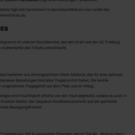
etails fügt sich harmonisch in das Gesamtbild ein und rundet das
Heimtrikots ab.
RES
Hologramm im unteren Saumbereich, das den Greif und den SC Freiburg
 Authentizität des Trikots unterstreicht.
sätze bestehen aus atmungsaktivem Mesh-Material, das für eine optimale
intensiven Belastungen höchsten Tragekomfort bietet. Die leichte
in angenehmes Tragegefühl auf dem Platz und im Alltag.
ogie wird Feuchtigkeit effektiv von der Haut abgeleitet, sodass du auch in
 trocken bleibst. Der bequeme Rundhalsausschnitt und die sportliche
timale Bewegungsfreiheit.
 besteht aus 100 % recyceltem Polyester und ist Teil der „Move to Zero“-