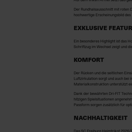
Der Rundhalsausschnitt mit roten D
hochwertige Erscheinungsbild des 
EXKLUSIVE FEATU
Ein besonderes Highlight ist das 
Schriftzug im Wechsel zeigt und die
KOMFORT
Der Rücken und die seitlichen Ein
Luftzirkulation sorgt und auch bei 
Materialkonstruktion unterstützt e
Dank der bewährten Dri-FIT Technol
hitzigen Spielsituationen angenehm
Passform sorgen zusätzlich für op
NACHHALTIGKEIT
Das SC Freiburg Heimtrikot 2026/27