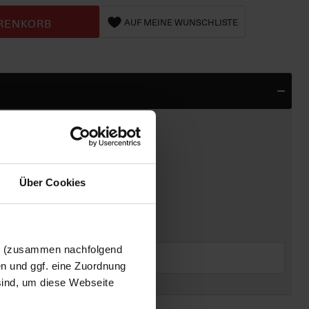
RENKORB
AUF MEINE WUNSCHLISTE
Über Cookies
+ € 29,95
en (zusammen nachfolgend
(€
84,95
)
en und ggf. eine Zuordnung
 sind, um diese Webseite