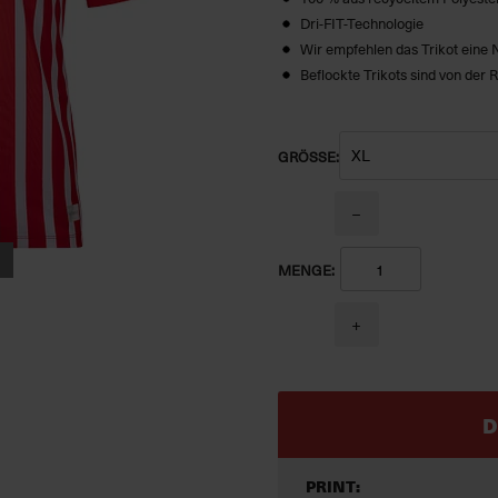
Dri-FIT-Technologie
Wir empfehlen das Trikot eine
Beflockte Trikots sind von de
GRÖSSE:
−
MENGE:
+
D
PRINT: