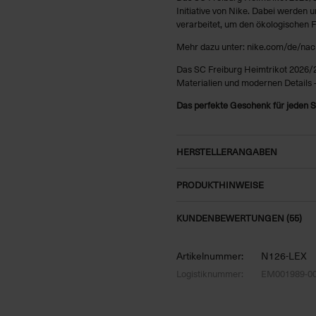
Initiative von Nike. Dabei werden 
verarbeitet, um den ökologischen 
Mehr dazu unter: nike.com/de/nach
Das SC Freiburg Heimtrikot 2026/2
Materialien und modernen Details –
Das perfekte Geschenk für jeden S
HERSTELLERANGABEN
PRODUKTHINWEISE
KUNDENBEWERTUNGEN (55)
Artikelnummer:
N126-LEX
Logistiknummer:
EM001989-0