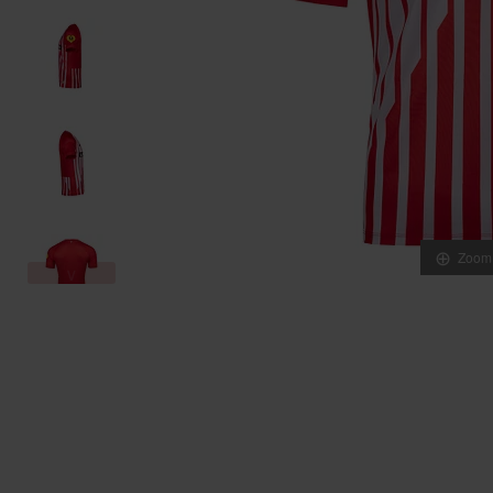
Zoom
∨