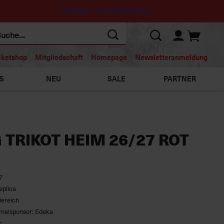
DIE NEUEN AUFWÄRM SHIRTS
cketshop
Mitgliedschaft
Homepage
Newsletteranmeldung
S
NEU
SALE
PARTNER
 TRIKOT HEIM 26/27 ROT
7
eplica
Bereich
melsponsor: Edeka
r