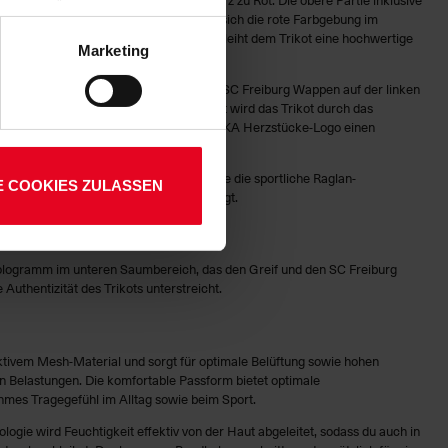
klassischem Schwarz gehalten, während sich die rote Farbgebung im
enden Verarbeitung Ihrer
et. Das durchgängige Mikro-Muster verleiht dem Trikot eine hochwertige
 Art. 6 Abs. 1 lit. a DSGVO
Marketing
akter.
lauben“-Button bestätigen.
ch der weiße NIKE-Swoosh, während das SC Freiburg Wappen auf der linken
setzt. Ihre etwaig erteilten
zum dunklen Grunddesign bildet. Veredelt wird das Trikot durch das
uf dem linken Ärmel setzt das gelbe EDEKA Herzstücke-Logo einen
die roten Akzente im Kragenbereich sowie die sportliche Raglan-
E COOKIES ZULASSEN
inen modernen und dynamischen Look sorgt.
Hologramm im unteren Saumbereich, das den Greif und den SC Freiburg
 Authentizität des Trikots unterstreicht.
tivem Mesh-Material und sorgt für optimale Belüftung sowie hohen
en Belastungen. Die komfortable Passform bietet optimale
mes Tragegefühl im Alltag sowie beim Sport.
ogie wird Feuchtigkeit effektiv von der Haut abgeleitet, sodass du auch in