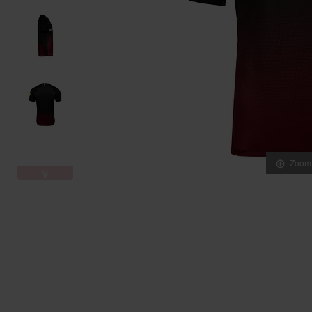
Zoom
∨