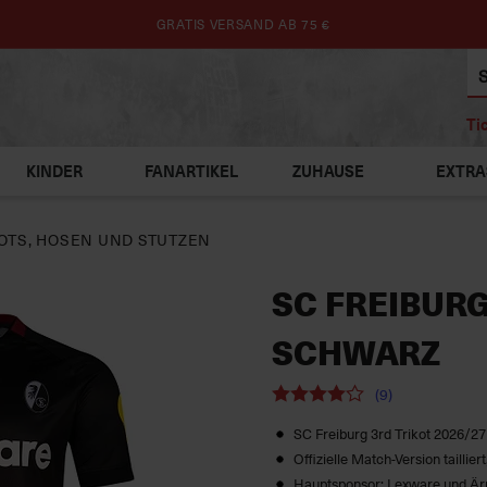
GRATIS VERSAND AB 75 €
Ti
KINDER
FANARTIKEL
ZUHAUSE
EXTRA
OTS, HOSEN UND STUTZEN
SC FREIBURG
SCHWARZ
(9)
SC Freiburg 3rd Trikot 2026/27
Offizielle Match-Version taillier
Hauptsponsor: Lexware und Är