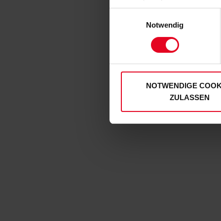
zulassen“-Button stimmen Sie
Einwilligungsauswahl
personenbezogenen Daten für
Notwendig
zu. Sie können auch eine eig
Soweit Sie „Notwendige Cooki
Einwilligungen können Sie je
unserer
Datenschutzerklär
NOTWENDIGE COOK
ZULASSEN