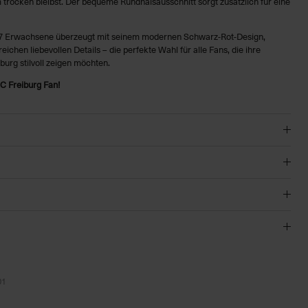
 trocken bleibst. Der bequeme Rundhalsausschnitt sorgt zusätzlich für eine
27 Erwachsene überzeugt mit seinem modernen Schwarz-Rot-Design,
ichen liebevollen Details – die perfekte Wahl für alle Fans, die ihre
urg stilvoll zeigen möchten.
C Freiburg Fan!
01