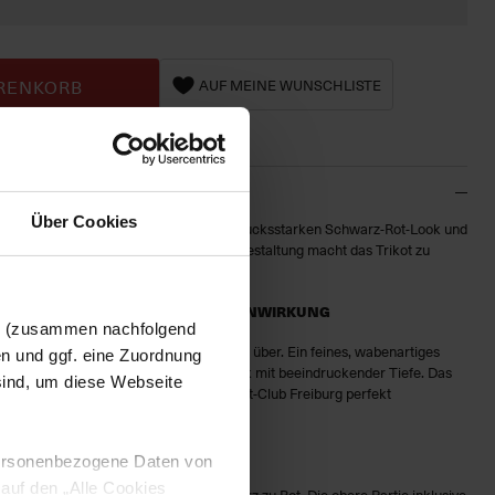
RENKORB
AUF MEINE WUNSCHLISTE
Über Cookies
7 Kinder
präsentiert sich in einem ausdrucksstarken Schwarz-Rot-Look und
tem Tragekomfort. Die markante Farbgestaltung macht das Trikot zu
n, auf dem Platz und im Alltag.
-DESIGN MIT BESONDERER TIEFENWIRKUNG
en (zusammen nachfolgend
eich geht fließend in ein intensives Rot über. Ein feines, wabenartiges
en und ggf. eine Zuordnung
sorgt für eine moderne, dynamische Optik mit beeindruckender Tiefe. Das
 sind, um diese Webseite
der die Leidenschaft und Energie des Sport-Club Freiburg perfekt
 personenbezogene Daten von
 auf den „Alle Cookies
en harmonischen Farbverlauf von Schwarz zu Rot. Die obere Partie inklusive