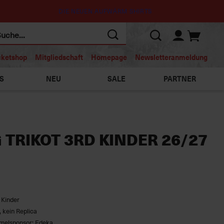
DIE NEUEN AUFWÄRM SHIRTS
cketshop
Mitgliedschaft
Homepage
Newsletteranmeldung
S
NEU
SALE
PARTNER
 TRIKOT 3RD KINDER 26/27
 Kinder
t, kein Replica
melsponsor: Edeka