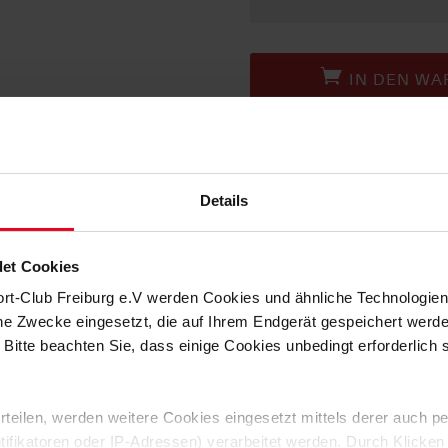
IN DEN WA
BESCHREIBUNG
Details
Das
SC Freiburg 3rd Trikot 2026/2
vereint modernes Design mit höchs
einem echten Hingucker – im Stadio
et Cookies
DYNAMISCHES FARBVERLAUF
ort-Club Freiburg e.V werden Cookies und ähnliche Technologi
Das elegante Schwarz im oberen Ber
che Zwecke eingesetzt, die auf Ihrem Endgerät gespeichert werd
Muster verstärkt den Verlauf und 
 Bitte beachten Sie, dass einige Cookies unbedingt erforderlich
Ergebnis ist ein kraftvoller Look, 
widerspiegelt.
DETAILS UND AKZENTE
 erteilen, werden weitere Cookies eingesetzt mittels derer auch
ntifikatoren oder IP-Adressen) verarbeitet werden. Durch Klicken
Das 3rd Trikot besticht durch sein