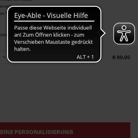
Bereich
es Trikots
r Rückgabe und Umtausch ausgeschlossen!
€ 69,95
EINE PERSONALISIERUNG