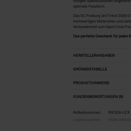
hitzigen Spielsituationen angenehm
optimale Passform.
Das SC Freiburg 3rd Trikot 2026/
hochwertigen Materialien und zahlre
Verbundenheit zum Sport-Club Freib
Das perfekte Geschenk für jeden S
HERSTELLERANGABEN
GRÖSSENTABELLE
PRODUKTHINWEISE
KUNDENBEWERTUNGEN (9)
Artikelnummer:
NK326-LEX
Logistiknummer:
EM001994-0