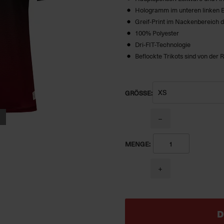
Hologramm im unteren linken 
Greif-Print im Nackenbereich d
100% Polyester
Dri-FIT-Technologie
Beflockte Trikots sind von de
GRÖSSE:
−
MENGE:
+
D