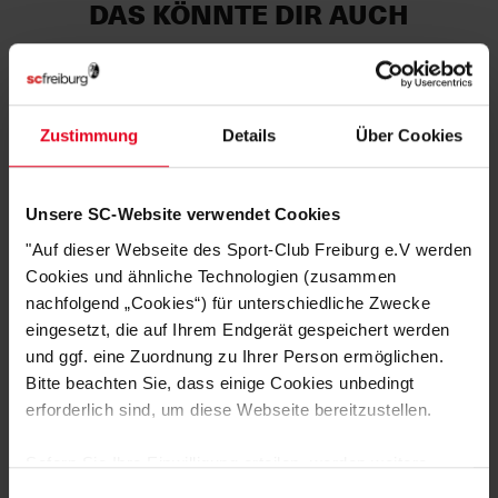
DAS KÖNNTE DIR AUCH
GEFALLEN
Zustimmung
Details
Über Cookies
SALE
Unsere SC-Website verwendet Cookies
"Auf dieser Webseite des Sport-Club Freiburg e.V werden
Cookies und ähnliche Technologien (zusammen
nachfolgend „Cookies“) für unterschiedliche Zwecke
eingesetzt, die auf Ihrem Endgerät gespeichert werden
und ggf. eine Zuordnung zu Ihrer Person ermöglichen.
Bitte beachten Sie, dass einige Cookies unbedingt
SC Freiburg
erforderlich sind, um diese Webseite bereitzustellen.
Trainingsshirt NIKE 24/25 rot
Sofern Sie Ihre Einwilligung erteilen, werden weitere
€ 44,95
€ 34,95
Cookies eingesetzt mittels derer auch personenbezogene
Ursprünglich:
€ 44,95
bis zu -22%
Einwilligungsauswahl