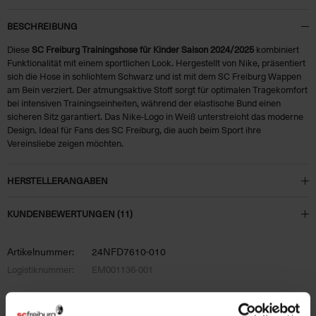
BESCHREIBUNG
Diese
SC Freiburg Trainingshose für Kinder Saison 2024/2025
kombiniert
Funktionalität mit einem sportlichen Look. Hergestellt von Nike, präsentiert
sich die Hose in schlichtem Schwarz und ist mit dem SC Freiburg Wappen
am Bein verziert. Der atmungsaktive Stoff sorgt für optimalen Tragekomfort
bei intensiven Trainingseinheiten, während der elastische Bund einen
sicheren Sitz garantiert. Das Nike-Logo in Weiß unterstreicht das moderne
Design. Ideal für Fans des SC Freiburg, die auch beim Sport ihre
Vereinsliebe zeigen möchten.
HERSTELLERANGABEN
KUNDENBEWERTUNGEN (11)
Artikelnummer:
24NFD7610-010
Logistiknummer:
EM001136-001