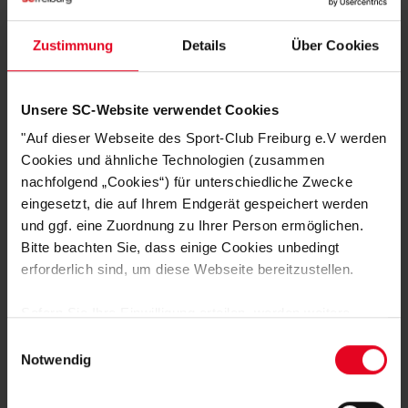
Zustimmung
Details
Über Cookies
DEINE VORTEILE IN UNSEREM
SHOP
Unsere SC-Website verwendet Cookies
"Auf dieser Webseite des Sport-Club Freiburg e.V werden
Cookies und ähnliche Technologien (zusammen
nachfolgend „Cookies“) für unterschiedliche Zwecke
eingesetzt, die auf Ihrem Endgerät gespeichert werden
und ggf. eine Zuordnung zu Ihrer Person ermöglichen.
Bitte beachten Sie, dass einige Cookies unbedingt
erforderlich sind, um diese Webseite bereitzustellen.
Schnelle Lieferung
Sofern Sie Ihre Einwilligung erteilen, werden weitere
Lieferung innerhalb von 1 - 3 Werktagen.
Cookies eingesetzt mittels derer auch personenbezogene
Einwilligungsauswahl
Daten von Ihnen (z.B. persönlichen Identifikatoren oder
Notwendig
IP-Adressen) verarbeitet werden. Durch Klicken auf den
„Alle Cookies zulassen“-Button stimmen Sie der