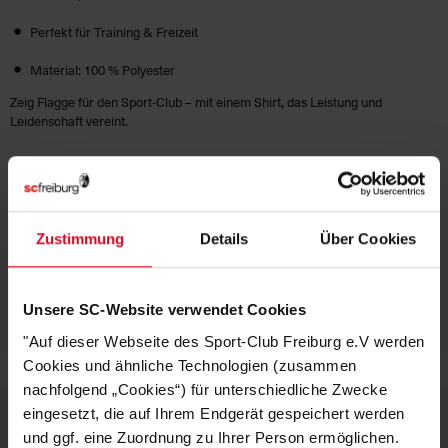
Perfekt für Training & Freizeit
Material: 100 % Polyester
Zeig Flagge für den Sport-Club – mit einem Shirt, das Leistung und
Leidenschaft vereint.
HERSTELLERANGABEN
KUNDENBEWERTUNGEN (7)
Zustimmung
Details
Über Cookies
Artikelnummer:
25NFZ9747-657
Unsere SC-Website verwendet Cookies
Logistiknummer:
EM001622-001
"Auf dieser Webseite des Sport-Club Freiburg e.V werden
Cookies und ähnliche Technologien (zusammen
nachfolgend „Cookies“) für unterschiedliche Zwecke
eingesetzt, die auf Ihrem Endgerät gespeichert werden
und ggf. eine Zuordnung zu Ihrer Person ermöglichen.