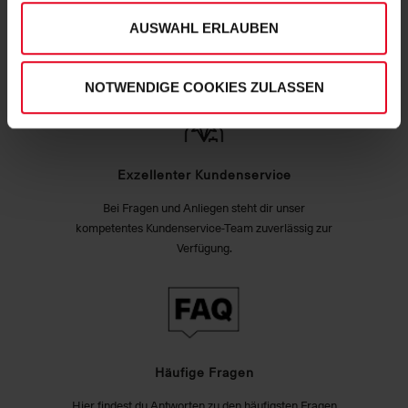
Unser Produktsortiment unterliegt regelmäßigen
unserem
Impressum
."
AUSWAHL ERLAUBEN
Qualitätskontrollen, um deinen und unseren hohen
Qualitätsstandards zu entsprechen.
NOTWENDIGE COOKIES ZULASSEN
Exzellenter Kundenservice
Bei Fragen und Anliegen steht dir unser
kompetentes Kundenservice-Team zuverlässig zur
Verfügung.
Häufige Fragen
Hier findest du Antworten zu den häufigsten Fragen