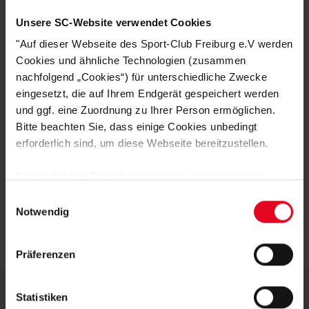
Perfekt für Training & Freizeit
Unsere SC-Website verwendet Cookies
"Auf dieser Webseite des Sport-Club Freiburg e.V werden
Material: 100 % Polyester
Cookies und ähnliche Technologien (zusammen
Zeig Flagge für den Sport-Club – mit einem Shirt, das Leistung und
nachfolgend „Cookies“) für unterschiedliche Zwecke
Leidenschaft vereint.
eingesetzt, die auf Ihrem Endgerät gespeichert werden
und ggf. eine Zuordnung zu Ihrer Person ermöglichen.
Bitte beachten Sie, dass einige Cookies unbedingt
HERSTELLERANGABEN
erforderlich sind, um diese Webseite bereitzustellen.
KUNDENBEWERTUNGEN (7)
Sofern Sie Ihre Einwilligung erteilen, werden weitere
Cookies eingesetzt mittels derer auch personenbezogene
Artikelnummer:
25NFZ9747-657
Einwilligungsauswahl
Daten von Ihnen (z.B. persönlichen Identifikatoren oder
Notwendig
Logistiknummer:
EM001622-001
IP-Adressen) verarbeitet werden. Durch Klicken auf den
„Alle Cookies zulassen“-Button stimmen Sie der
Präferenzen
Speicherung aller aufgeführten Cookies und der
entsprechenden Verarbeitung Ihrer personenbezogenen
Daten für die unten jeweils angegebene Zwecke gem. §
Statistiken
25 Abs. 1 TDDDG, Art. 6 Abs. 1 lit. a DSGVO zu. Sie