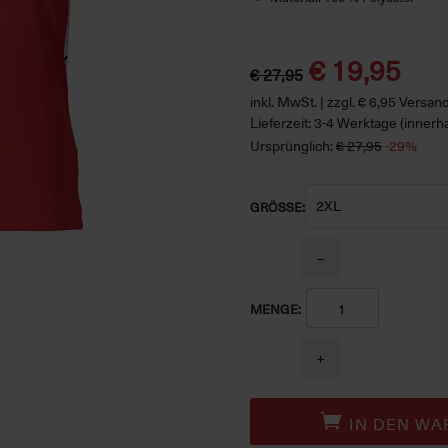
€ 19,95
€ 27,95
inkl. MwSt. | zzgl. € 6,95 Versa
Lieferzeit: 3-4 Werktage (innerh
Ursprünglich:
€ 27,95
-29%
GRÖSSE:
−
MENGE:
+
IN DEN WA