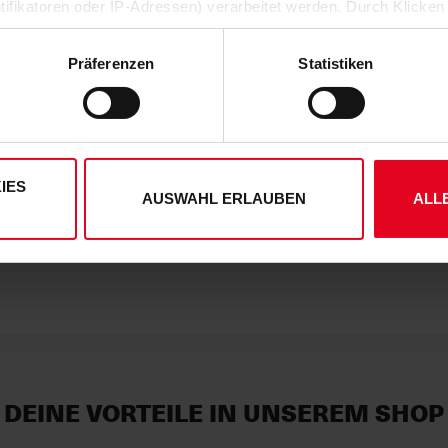
ntifikatoren oder IP-Adressen) verarbeitet werden. Durch Klicken
Zeig Flagge für den Sport-Club – mi
 der Speicherung aller aufgeführten Cookies und der entsprech
 die unten jeweils angegebene Zwecke gem. § 25 Abs. 1 TDDDG,
Präferenzen
Statistiken
ene Auswahl treffen und diese durch Klicken auf den „Auswahl er
HERSTELLERANGABEN
es“ auswählen, werden nur unbedingt erforderliche Cookies einge
derzeit widerrufen. Weitere Informationen entnehmen Sie bitte
KUNDENBEWERTUNGEN (7)
ung
und unserem
Impressum
."
Artikelnummer:
25NFZ9747
IES
AUSWAHL ERLAUBEN
ALL
Logistiknummer:
EM001622-0
DEINE VORTEILE IN UNSEREM SHOP