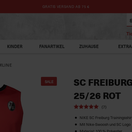
GRATIS VERSAND AB 75 €
Ti
KINDER
FANARTIKEL
ZUHAUSE
EXTRA
MLINE
SC FREIBURG
SALE
25/26 ROT
(7)
NIKE SC Freiburg Trainingsshir
Mit Nike-Swoosh und SC Logo
Material: 100 % Polyester