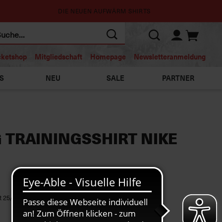
DIE NEUEN AUFWÄRM SHIRTS
cketshop
Mitgliedschaft
Homepage
Newsletteranmeldung
S
NEU
SALE
PARTNER
 TRAININGSSHIRT NIKE
t 25/26