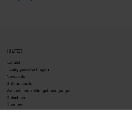
HILFE?
Kontakt
Häufig gestellte Fragen
Newsletter
Größentabelle
Versand und Zahlungsbedingungen
Gutschein
Über uns
Erklärung zur Barrierefreiheit