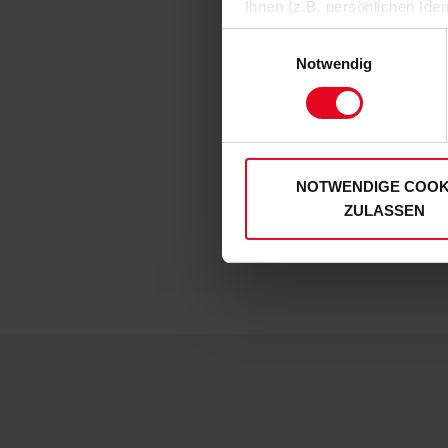
Ihnen (z.B. persönlichen Ide
zulassen“-Button stimmen Sie
Einwilligungsauswahl
personenbezogenen Daten für
Notwendig
zu. Sie können auch eine eig
Soweit Sie „Notwendige Cooki
Einwilligungen können Sie je
unserer
Datenschutzerklär
NOTWENDIGE COOK
ZULASSEN