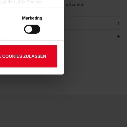
 auf den „Alle Cookies
t einem Shirt, das Leistung und Leidenschaft vereint.
enden Verarbeitung Ihrer
 Art. 6 Abs. 1 lit. a DSGVO
Marketing
lauben“-Button bestätigen.
setzt. Ihre etwaig erteilten
-657
E COOKIES ZULASSEN
01