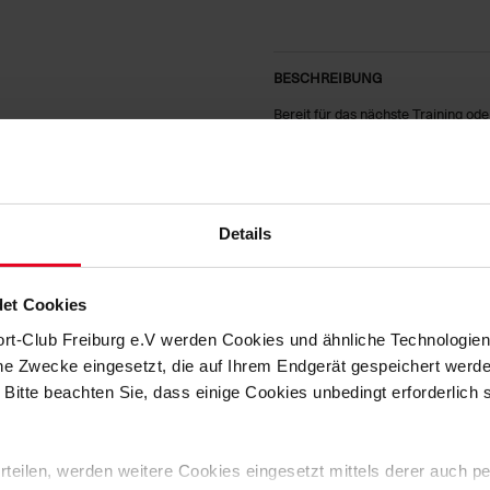
BESCHREIBUNG
Bereit für das nächste Training oder
von NIKE
aus der Saison 25/26 üb
modernen, funktionalen Design.
Auf der
linken Brustseite
prangt st
Blick erkennen lässt. Das Shirt bes
und ein
angenehm leichtes Tragege
Details
Produktdetails:
Farbe: Rot
et Cookies
ort-Club Freiburg e.V werden Cookies und ähnliche Technologi
SC Freiburg Logo auf der linken
che Zwecke eingesetzt, die auf Ihrem Endgerät gespeichert werd
Leichtes, schnelltrocknendes M
 Bitte beachten Sie, dass einige Cookies unbedingt erforderlich
Perfekt für Training & Freizeit
Material: 100 % Polyester
 erteilen, werden weitere Cookies eingesetzt mittels derer auch