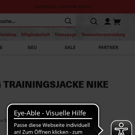
DIE NEUEN AUFWÄRM SHIRTS
cketshop
Mitgliedschaft
Homepage
Newsletteranmeldung
S
NEU
SALE
PARTNER
 TRAININGSJACKE NIKE
ke 25/26