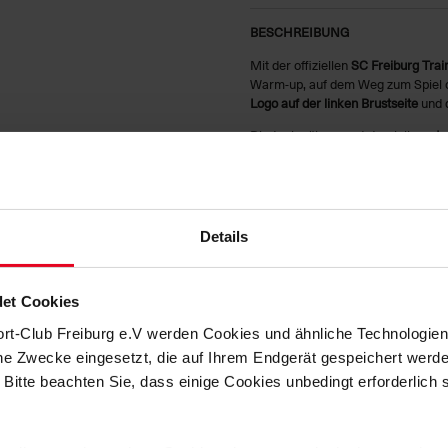
BESCHREIBUNG
Mit der offiziellen
SC Freiburg Trai
Warm-up, auf dem Weg zum Spiel od
Logo auf der linken Brustseite
und d
Die Jacke überzeugt durch ihre
atm
ideal für intensive Trainingseinheit
eine erhöhte Sichtbarkeit bei schle
dem Heimweg vom Training.
Produktdetails:
Details
Farbe: Weiß
SC Freiburg Logo auf der linken
et Cookies
ort-Club Freiburg e.V werden Cookies und ähnliche Technologi
Nike Swoosh auf der rechten B
che Zwecke eingesetzt, die auf Ihrem Endgerät gespeichert werd
Reflektierende Details für bess
 Bitte beachten Sie, dass einige Cookies unbedingt erforderlich
Atmungsaktiv & komfortabel