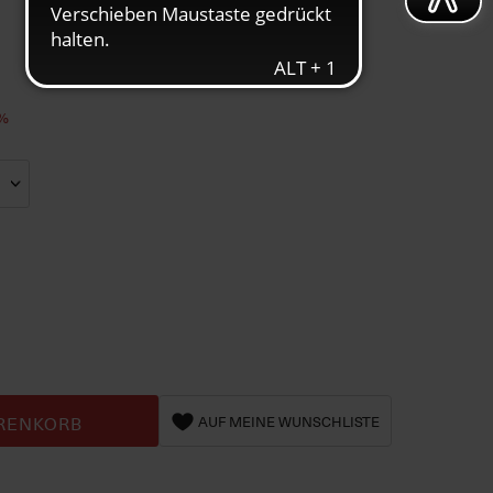
7%
RENKORB
AUF MEINE WUNSCHLISTE