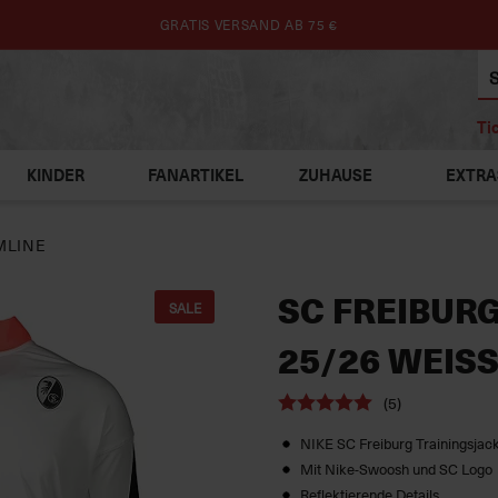
GRATIS VERSAND AB 75 €
Ti
KINDER
FANARTIKEL
ZUHAUSE
EXTRA
MLINE
SC FREIBURG
SALE
25/26 WEISS
(5)
NIKE SC Freiburg Trainingsjac
Mit Nike-Swoosh und SC Logo
Reflektierende Details