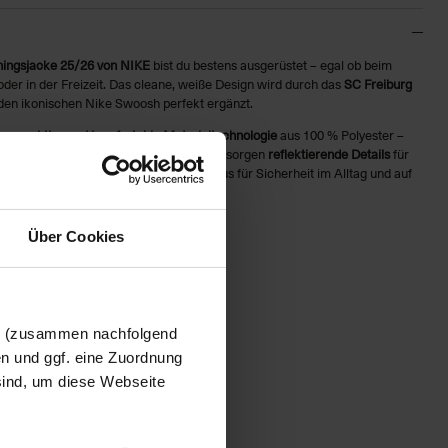
ningsjacke 25/26 von NIKE
bist du bestens ausgerüstet – egal ob beim
er in der Freizeit. Das cleane, weiße Design wird durch das
SC Freiburg
en ikonischen Nike Swoosh perfekt ergänzt.
ungsaktive und komfortable Materialtechnologie
aus 100 % Polyester –
en oder sportliche Aktivitäten. Zusätzlich sorgen
reflektierende Details
für
chten Lichtverhältnissen – ein echtes Plus für Sicherheit im Alltag und auf
Über Cookies
 Brustseite
en (zusammen nachfolgend
rust
en und ggf. eine Zuordnung
ere Sichtbarkeit
 sind, um diese Webseite