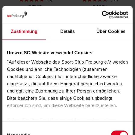
€ 39,95
€ 49,95
SALE
Zustimmung
Details
Über Cookies
Unsere SC-Website verwendet Cookies
"Auf dieser Webseite des Sport-Club Freiburg e.V werden
Cookies und ähnliche Technologien (zusammen
nachfolgend „Cookies“) für unterschiedliche Zwecke
eingesetzt, die auf Ihrem Endgerät gespeichert werden
SC Freiburg
SC Freiburg
und ggf. eine Zuordnung zu Ihrer Person ermöglichen.
Multifunktionstuch "scfreiburg" rot
Trikot Hose Heim 24/25 rot
Bitte beachten Sie, dass einige Cookies unbedingt
(10)
(4)
erforderlich sind, um diese Webseite bereitzustellen.
€ 14,95
€ 29,95
€ 17,95
Sofern Sie Ihre Einwilligung erteilen, werden weitere
SALE
Cookies eingesetzt mittels derer auch personenbezogene
Einwilligungsauswahl
Daten von Ihnen (z.B. persönlichen Identifikatoren oder