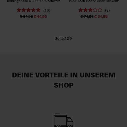
Trainingshose NIKE 24/25 schwarz
NIKE Tech Fleece Short schwarz
(16)
(3)
€ 64,95
€ 44,95
€ 74,95
€ 54,95
Seite:
1
2
DEINE VORTEILE IN UNSEREM
SHOP