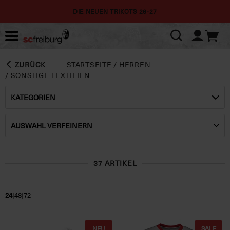
DIE NEUEN TRIKOTS 26-27
ZURÜCK
STARTSEITE
/
HERREN
/
SONSTIGE TEXTILIEN
KATEGORIEN
AUSWAHL VERFEINERN
37 ARTIKEL
|
|
24
48
72
NEU
SALE