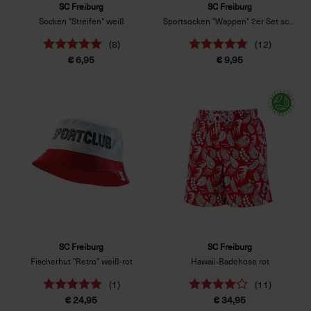
SC Freiburg
SC Freiburg
Socken "Streifen" weiß
Sportsocken "Wappen" 2er Set schwarz/weiß
(8)
(12)
€ 6,95
€ 9,95
SC Freiburg
SC Freiburg
Fischerhut "Retro" weiß-rot
Hawaii-Badehose rot
(1)
(11)
€ 24,95
€ 34,95