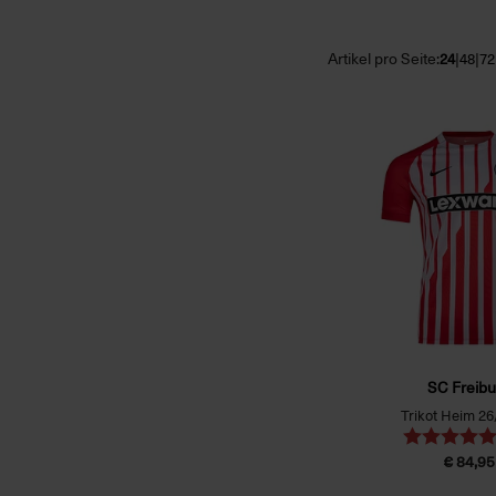
Artikel pro Seite:
|
|
24
48
72
SC Freibu
Trikot Heim 26
€ 84,95