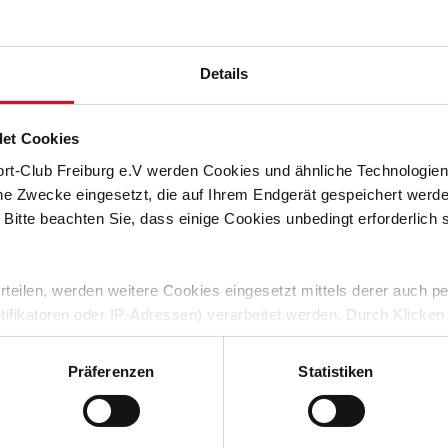
rg
SC Freiburg
Details
26/27 schwarz
Torwarttrikot Kinder 26/27 purple
Trikot Ho
(1)
€ 69,95
et Cookies
ort-Club Freiburg e.V werden Cookies und ähnliche Technologi
NEU
NEU
che Zwecke eingesetzt, die auf Ihrem Endgerät gespeichert werd
 Bitte beachten Sie, dass einige Cookies unbedingt erforderlich
 erteilen, werden weitere Cookies eingesetzt mittels derer auch
ntifikatoren oder IP-Adressen) verarbeitet werden. Durch Klicken
 der Speicherung aller aufgeführten Cookies und der entsprech
 die unten jeweils angegebene Zwecke gem. § 25 Abs. 1 TDDDG,
Präferenzen
Statistiken
ene Auswahl treffen und diese durch Klicken auf den „Auswahl er
rg
SC Freiburg
es“ auswählen, werden nur unbedingt erforderliche Cookies einge
derzeit widerrufen. Weitere Informationen entnehmen Sie bitte
27 purple
Trikot Hose 26/27 rot
Torwar