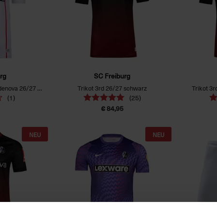
rg
SC Freiburg
SCF Trikot Auswärts Badenova 26/27 weiß
Trikot 3rd 26/27 schwarz
Trikot 3
(1)
(25)
€ 84,95
NEU
NEU