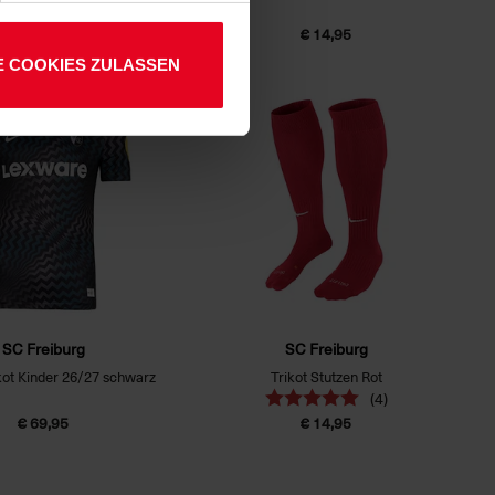
€ 84,95
€ 14,95
E COOKIES ZULASSEN
NEU
SC Freiburg
SC Freiburg
kot Kinder 26/27 schwarz
Trikot Stutzen Rot
(4)
€ 69,95
€ 14,95