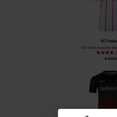
SC Freibu
€ 84,95