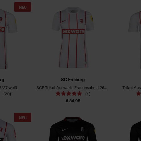
NEU
rg
SC Freiburg
6/27 weiß
SCF Trikot Auswärts Frauenschnitt 26/27 weiß
Trikot Au
(20)
(1)
€ 84,95
NEU