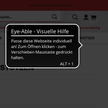
DIE NEUEN AUFWÄRM SHIRTS
cketshop
Mitgliedschaft
Homepage
Newsletteranmeldung
S
NEU
SALE
PARTNER
 STUTZEN