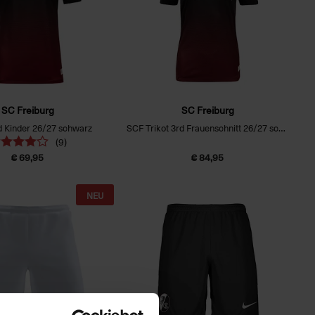
SC Freiburg
SC Freiburg
rd Kinder 26/27 schwarz
SCF Trikot 3rd Frauenschnitt 26/27 schwarz
(9)
€ 69,95
€ 84,95
NEU