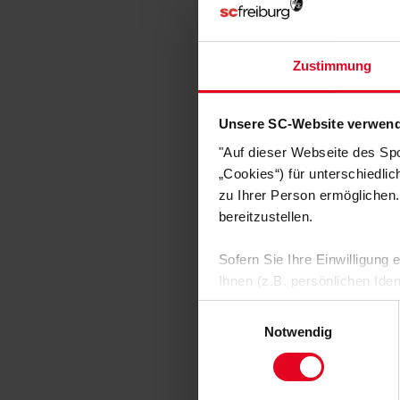
SC Freibu
Zustimmung
Trikot 3rd Badenova 
€ 84,95
Unsere SC-Website verwend
"Auf dieser Webseite des Sp
„Cookies“) für unterschiedli
zu Ihrer Person ermöglichen.
bereitzustellen.
Sofern Sie Ihre Einwilligung
Ihnen (z.B. persönlichen Ide
zulassen“-Button stimmen Sie
Einwilligungsauswahl
personenbezogenen Daten für
Notwendig
zu. Sie können auch eine eig
SC Freibu
Soweit Sie „Notwendige Cooki
Einwilligungen können Sie je
Torwarttrikot 26/