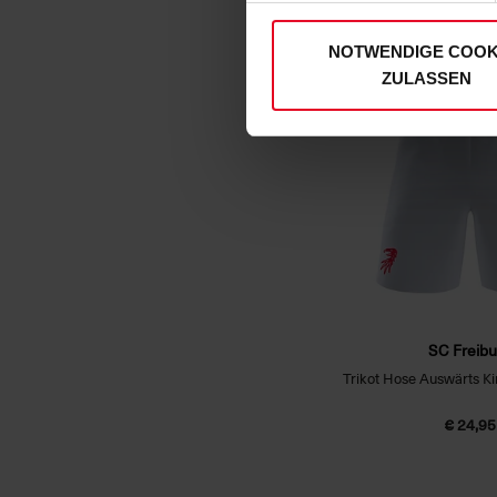
unserer
Datenschutzerklär
€ 84,95
NOTWENDIGE COOK
ZULASSEN
SC Freibu
Trikot Hose Auswärts Ki
€ 24,95