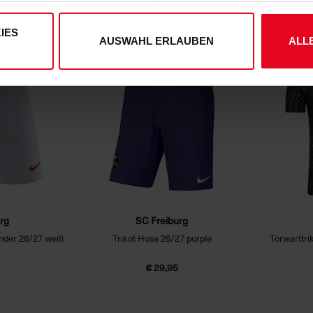
ung
und unserem
Impressum
."
€ 29,95
IES
AUSWAHL ERLAUBEN
ALL
NEU
NEU
rg
SC Freiburg
nder 26/27 weiß
Trikot Hose 26/27 purple
Torwarttri
€ 29,95