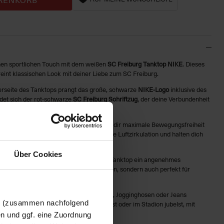
nen sportlichen Touch mit dem weißen
SC Freiburg Tanktop NIKE
. Dieses
eint klassischen Look mit deiner Liebe zum SC Freiburg.
rseite des Tanktops prangt das große, schwarze
NIKE-Logo
inklusive des
det sich der rot-schwarze
SC Freiburg Schriftzug
, der deine Verbundenheit
n kraftvollen Akzent setzt.
in einer lockeren Passform gestaltet, die dir maximale Bewegungsfreiheit
as leichte Material sorgen für angenehme Luftzirkulation und halten dich
Über Cookies
us hochwertiger Baumwolle, bietet das Tanktop ein angenehmes
t nicht nur ideal für sportliche Aktivitäten, sondern auch perfekt für
e Tanktop lässt sich mühelos mit Shorts, Jogginghosen oder Jeans
en (zusammen nachfolgend
ng gehst, einen Tag am Strand verbringst oder im Stadion jubelst, mit
end gekleidet.
en und ggf. eine Zuordnung