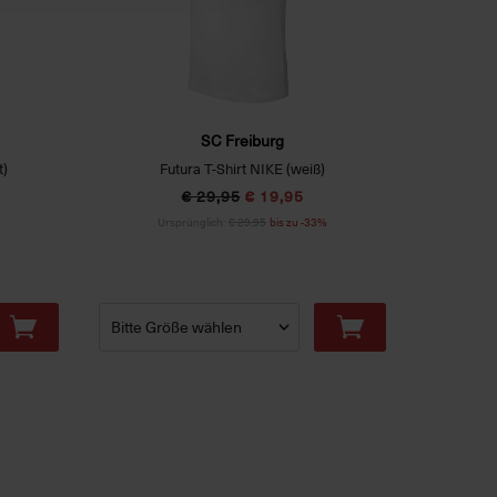
SC Freiburg
t)
Futura T-Shirt NIKE (weiß)
T-Shir
€ 29,95
€ 19,95
Ursprünglich:
€ 29,95
bis zu -33%
Ur