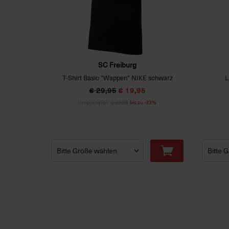
SC Freiburg
ß)
T-Shirt Basic "Wappen" NIKE schwarz
L
€ 29,95
€ 19,95
33%
Ursprünglich:
€ 29,95
bis zu -33%