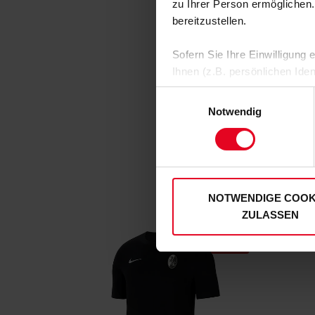
zu Ihrer Person ermöglichen.
bereitzustellen.
Sofern Sie Ihre Einwilligung
Ihnen (z.B. persönlichen Ide
zulassen“-Button stimmen Sie
Einwilligungsauswahl
personenbezogenen Daten für
Notwendig
zu. Sie können auch eine eig
Soweit Sie „Notwendige Cooki
Einwilligungen können Sie je
unserer
Datenschutzerklär
NOTWENDIGE COOK
ZULASSEN
SALE
SALE