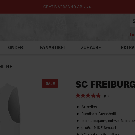
GRATIS VERSAND AB 75 €
Ti
KINDER
FANARTIKEL
ZUHAUSE
EXTRA
MLINE
SC FREIBURG
SALE
(2)
Ärmellos
Rundhals-Ausschnitt
leicht, bequem, schweißableite
großer NIKE Swoosh
SC Freiburg Schriftzug