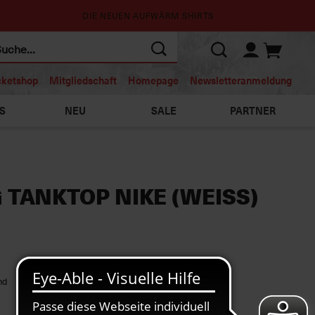
DIE NEUEN AUFWÄRM SHIRTS
cketshop
Mitgliedschaft
Homepage
Newsletteranmeldung
S
NEU
SALE
PARTNER
 TANKTOP NIKE (WEISS)
nd