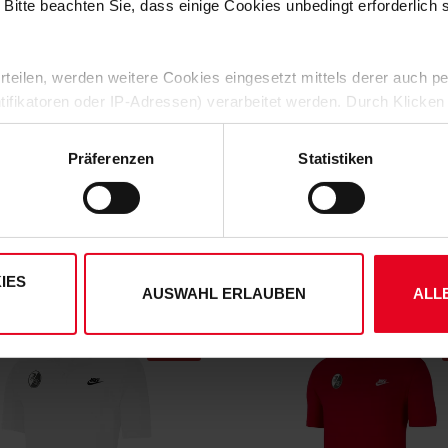
 Bitte beachten Sie, dass einige Cookies unbedingt erforderlich
HERSTELLERANGABEN
 erteilen, werden weitere Cookies eingesetzt mittels derer auch
KUNDENBEWERTUNGEN (2)
ntifikatoren oder IP-Adressen) verarbeitet werden. Durch Klicken
 der Speicherung aller aufgeführten Cookies und der entsprech
Artikelnummer:
24NAR4991
 die unten jeweils angegebene Zwecke gem. § 25 Abs. 1 TDDDG,
Präferenzen
Statistiken
Logistiknummer:
EM001114-0
ene Auswahl treffen und diese durch Klicken auf den „Auswahl er
es“ auswählen, werden nur unbedingt erforderliche Cookies einge
derzeit widerrufen. Weitere Informationen entnehmen Sie bitte
ung
und unserem
Impressum
."
DAS KÖNNTE DIR AUCH GEFALLEN
IES
AUSWAHL ERLAUBEN
ALL
SALE