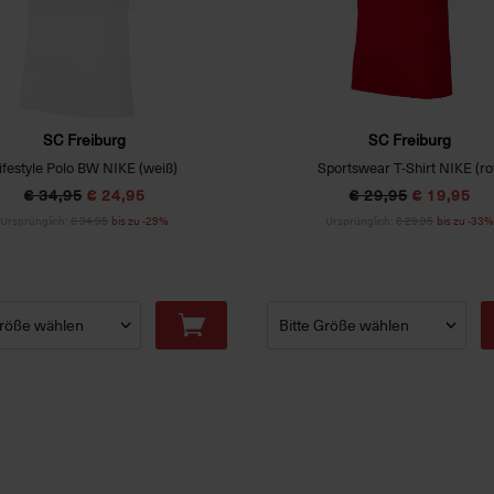
SC Freiburg
SC Freiburg
ifestyle Polo BW NIKE (weiß)
Sportswear T-Shirt NIKE (ro
€ 34,95
€ 24,95
€ 29,95
€ 19,95
Ursprünglich:
€ 34,95
bis zu -29%
Ursprünglich:
€ 29,95
bis zu -33%