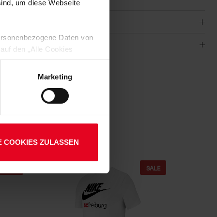
 sind, um diese Webseite
 personenbezogene Daten von
 auf den „Alle Cookies
enden Verarbeitung Ihrer
-101
 Art. 6 Abs. 1 lit. a DSGVO
Marketing
01
lauben“-Button bestätigen.
setzt. Ihre etwaig erteilten
E COOKIES ZULASSEN
SALE
SALE