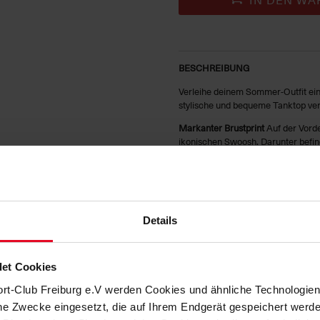
BESCHREIBUNG
Verleihe deinem Sommer-Outfit ei
stylische und bequeme Tanktop ver
Markanter Brustprint
Auf der Vorde
ikonischen Swoosh. Darunter befin
zum Verein deutlich macht und eine
Bequemer Schnitt
Das Tanktop ist 
bietet. Der ärmellose Schnitt und d
auch an heißen Tagen kühl.
Details
Hochwertiges Material
Gefertigt a
Tragegefühl und Langlebigkeit. Es is
entspannte Freizeitmomente.
et Cookies
Vielseitig kombinierbar
Dieses weiß
ort-Club Freiburg e.V werden Cookies und ähnliche Technologi
kombinieren. Egal, ob du zum Traini
diesem Tanktop bist du immer pass
che Zwecke eingesetzt, die auf Ihrem Endgerät gespeichert werd