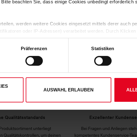
 Bitte beachten Sie, dass einige Cookies unbedingt erforderlich
ZULETZT ANGESEHEN
 erteilen, werden weitere Cookies eingesetzt mittels derer auch
ntifikatoren oder IP-Adressen) verarbeitet werden. Durch Klicken
 der Speicherung aller aufgeführten Cookies und der entsprech
 die unten jeweils angegebene Zwecke gem. § 25 Abs. 1 TDDDG,
Präferenzen
Statistiken
ene Auswahl treffen und diese durch Klicken auf den „Auswahl er
DEINE VORTEILE IN UNSEREM SHOP
es“ auswählen, werden nur unbedingt erforderliche Cookies einge
derzeit widerrufen. Weitere Informationen entnehmen Sie bitte
ung
und unserem
Impressum
."
IES
AUSWAHL ERLAUBEN
ALL
e Qualitätsstandards
Exzellenter Kundense
Produktsortiment unterliegt
Bei Fragen und Anliegen steht
n Qualitätskontrollen, um deinen
kompetentes Kundenservice-Tea