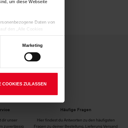
 sind, um diese Webseite
 personenbezogene Daten von
 auf den „Alle Cookies
enden Verarbeitung Ihrer
 Art. 6 Abs. 1 lit. a DSGVO
Marketing
lauben“-Button bestätigen.
setzt. Ihre etwaig erteilten
E COOKIES ZULASSEN
rvice
Häufige Fragen
 dir unser
Hier findest du Antworten zu den häufigsten
m zuverlässig
Fragen zu deiner Bestellung, Lieferung Versand