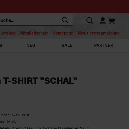
cketshop
Mitgliedschaft
Homepage
Newsletteranmeldung
S
NEU
SALE
PARTNER
 T-SHIRT "SCHAL"
uf der linken Brust
 dem Motiv
etails (Greif, SC Freiburg, 1904) rechts unten am Saum