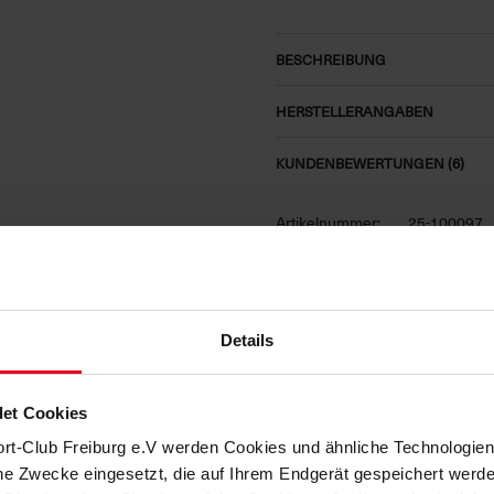
BESCHREIBUNG
HERSTELLERANGABEN
KUNDENBEWERTUNGEN (6)
Artikelnummer:
25-100097
Logistiknummer:
EM001806-0
Details
DAS KÖNNTE DIR AUCH GEFALLEN
et Cookies
ort-Club Freiburg e.V werden Cookies und ähnliche Technologi
che Zwecke eingesetzt, die auf Ihrem Endgerät gespeichert werd