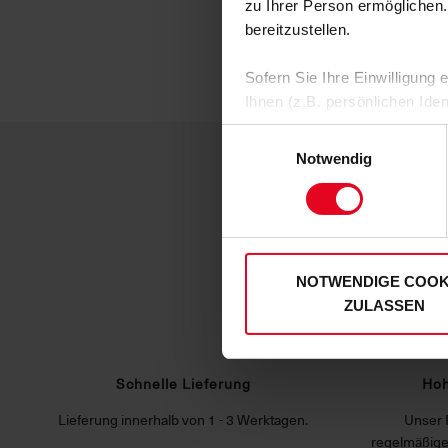
zu Ihrer Person ermöglichen.
bereitzustellen.
Sofern Sie Ihre Einwilligung
Ihnen (z.B. persönlichen Ide
zulassen“-Button stimmen Sie
Einwilligungsauswahl
personenbezogenen Daten für
Notwendig
zu. Sie können auch eine eig
Soweit Sie „Notwendige Cooki
Einwilligungen können Sie je
unserer
Datenschutzerklär
NOTWENDIGE COOK
ZULASSEN
Schnelle Lieferung
Hoh
Lieferung innerhalb von 1 - 3 Werktagen.
Unser 
regelmäßige