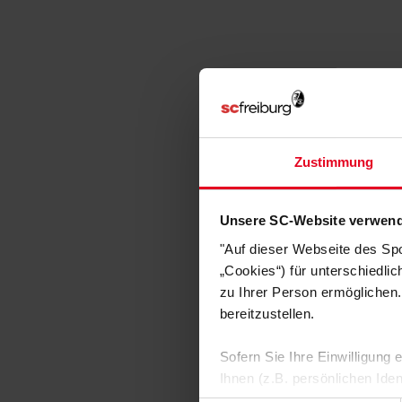
Zustimmung
Unsere SC-Website verwend
"Auf dieser Webseite des Sp
„Cookies“) für unterschiedli
zu Ihrer Person ermöglichen.
bereitzustellen.
Sofern Sie Ihre Einwilligung
Ihnen (z.B. persönlichen Ide
zulassen“-Button stimmen Sie