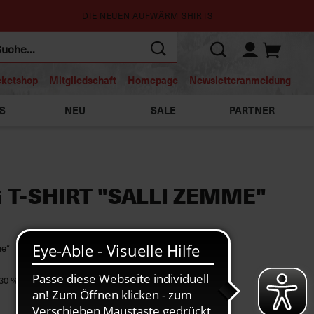
DIE NEUEN AUFWÄRM SHIRTS
cketshop
Mitgliedschaft
Homepage
Newsletteranmeldung
S
NEU
SALE
PARTNER
 T-SHIRT "SALLI ZEMME"
me“
 30 % recycelte Baumwolle