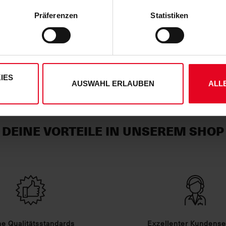
 die unten jeweils angegebene Zwecke gem. § 25 Abs. 1 TDDDG,
Artikelnummer:
25-100258
Präferenzen
Statistiken
ene Auswahl treffen und diese durch Klicken auf den „Auswahl er
Logistiknummer:
EM001857-0
es“ auswählen, werden nur unbedingt erforderliche Cookies einge
derzeit widerrufen. Weitere Informationen entnehmen Sie bitte
ung
und unserem
Impressum
."
IES
AUSWAHL ERLAUBEN
ALL
DEINE VORTEILE IN UNSEREM SHOP
e Qualitätsstandards
Exzellenter Kundense