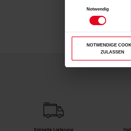
Einwilligungsauswahl
personenbezogenen Daten für
Notwendig
zu. Sie können auch eine eig
Soweit Sie „Notwendige Cooki
Einwilligungen können Sie je
unserer
Datenschutzerklär
NOTWENDIGE COOK
ZULASSEN
Schnelle Lieferung
Hoh