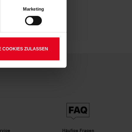
 Art. 6 Abs. 1 lit. a DSGVO
Marketing
lauben“-Button bestätigen.
01
setzt. Ihre etwaig erteilten
E COOKIES ZULASSEN
rvice
Häufige Fragen