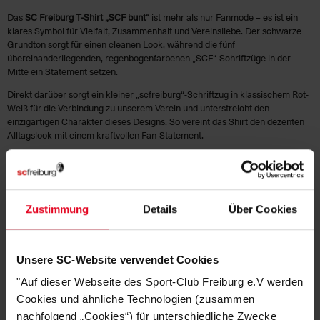
Das
SC Freiburg T-Shirt „SCF bunt“
ist mehr als nur Fanmode – es ist ein
klares Symbol für Vielfalt, Zusammenhalt und Vereinsliebe. Der schwarze
Grundton sorgt für einen cleanen Look, während die fünf
übereinanderliegenden, regenbogenfarbenen „SCF“-Schriftzüge in der
Mitte ein Statement setzen.
Direkt darüber sorgt ein kleiner „scfreiburg“-Schriftzug in klassischem Rot-
Weiß für die Verbindung zu unserem Verein und unterstreicht den
einzigartigen Charakter dieses Designs. So vereint das Shirt den dezenten
Alltagslook mit einem kraftvollen Fan-Statement.
HERSTELLERANGABEN
Zustimmung
Details
Über Cookies
MATERIALIEN
KUNDENBEWERTUNGEN (5)
Unsere SC-Website verwendet Cookies
"Auf dieser Webseite des Sport-Club Freiburg e.V werden
Artikelnummer:
25-100084
Cookies und ähnliche Technologien (zusammen
Logistiknummer:
EM001694-001
nachfolgend „Cookies“) für unterschiedliche Zwecke