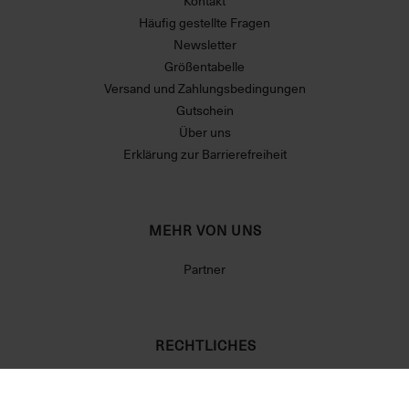
Kontakt
Häufig gestellte Fragen
Newsletter
Größentabelle
Versand und Zahlungsbedingungen
Gutschein
Über uns
Erklärung zur Barrierefreiheit
MEHR VON UNS
Partner
RECHTLICHES
Allgemeine Geschäftsbedingungen
Datenschutzerklärung