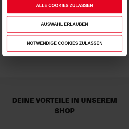
erteilten Einwilligungen können Sie jederzeit widerrufen.
ALLE COOKIES ZULASSEN
Weitere Informationen entnehmen Sie bitte
€ 8,95
unserer
Datenschutzerklärung
und
unserem
Impressum
."
AUSWAHL ERLAUBEN
NOTWENDIGE COOKIES ZULASSEN
IN DEN WARENKORB
DEINE VORTEILE IN UNSEREM
SHOP