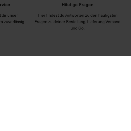
rvice
Häufige Fragen
 dir unser
Hier findest du Antworten zu den häufigsten
m zuverlässig
Fragen zu deiner Bestellung, Lieferung Versand
und Co.