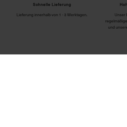
Schnelle Lieferung
Hoh
Lieferung innerhalb von 1 - 3 Werktagen.
Unser 
regelmäßige
und unsere
VORKASSE