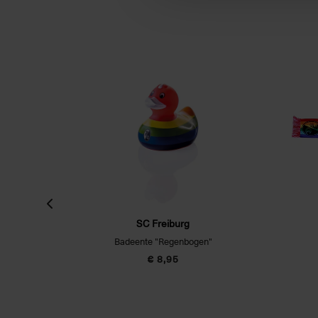
SC Freiburg
nt"
Badeente "Regenbogen"
€ 8,95