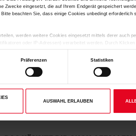
Das
SC Freiburg T-Shirt „SCF bunt
che Zwecke eingesetzt, die auf Ihrem Endgerät gespeichert werd
Zusammenhalt und Vereinsliebe. De
 Bitte beachten Sie, dass einige Cookies unbedingt erforderlich
übereinanderliegenden, regenbogen
Direkt darüber sorgt ein kleiner „s
unserem Verein und unterstreicht d
 erteilen, werden weitere Cookies eingesetzt mittels derer auch
dezenten Alltagslook mit einem kra
ntifikatoren oder IP-Adressen) verarbeitet werden. Durch Klicken
 der Speicherung aller aufgeführten Cookies und der entsprech
HERSTELLERANGABEN
 die unten jeweils angegebene Zwecke gem. § 25 Abs. 1 TDDDG,
Präferenzen
Statistiken
ene Auswahl treffen und diese durch Klicken auf den „Auswahl er
MATERIALIEN
es“ auswählen, werden nur unbedingt erforderliche Cookies einge
derzeit widerrufen. Weitere Informationen entnehmen Sie bitte
KUNDENBEWERTUNGEN (5)
ung
und unserem
Impressum
."
IES
Artikelnummer:
25-100084
AUSWAHL ERLAUBEN
ALL
Logistiknummer:
EM001694-0