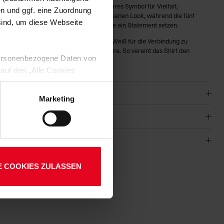
“
ist mehr als nur Fanmode – es ist ein klares Symbol für Vielfalt,
en und ggf. eine Zuordnung
r schwarze Grundton sorgt für einen cleanen Look, während die fünf
 sind, um diese Webseite
farbenen „SCF“-Schriftzüge in der Mitte ein Statement setzen.
cfreiburg“-Schriftzug in klassischem Rot-Weiß für die Verbindung zu
en einzigartigen Charakter dieses Designs. So vereint das Shirt den
 personenbezogene Daten von
ftvollen Fan-Statement.
 auf den „Alle Cookies
enden Verarbeitung Ihrer
 Art. 6 Abs. 1 lit. a DSGVO
Marketing
lauben“-Button bestätigen.
setzt. Ihre etwaig erteilten
E COOKIES ZULASSEN
01