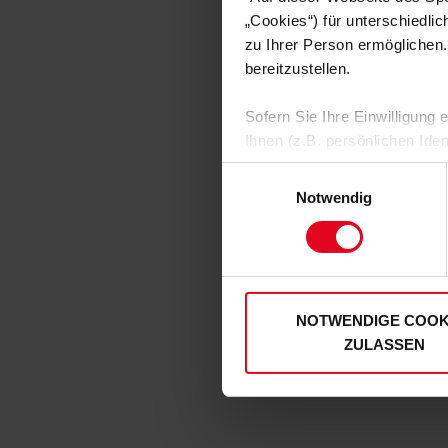
„Cookies“) für unterschiedli
zu Ihrer Person ermöglichen.
bereitzustellen.
Sofern Sie Ihre Einwilligung
Ihnen (z.B. persönlichen Ide
zulassen“-Button stimmen Sie
Einwilligungsauswahl
personenbezogenen Daten für
Notwendig
zu. Sie können auch eine eig
Soweit Sie „Notwendige Cooki
Einwilligungen können Sie je
unserer
Datenschutzerklär
NOTWENDIGE COOK
ZULASSEN