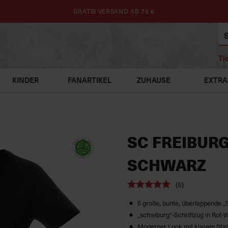
GRATIS VERSAND AB 75 €
Ti
KINDER
FANARTIKEL
ZUHAUSE
EXTRA
SC FREIBURG
SCHWARZ
(5)
5 große, bunte, überlappende „
„scfreiburg“-Schriftzug in Rot-
Moderner Look mit klarem Sta