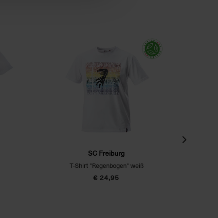
SC Freiburg
T-Shirt "Regenbogen" weiß
Po
€ 24,95