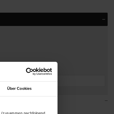
(€
24,95
)
Über Cookies
en (zusammen nachfolgend