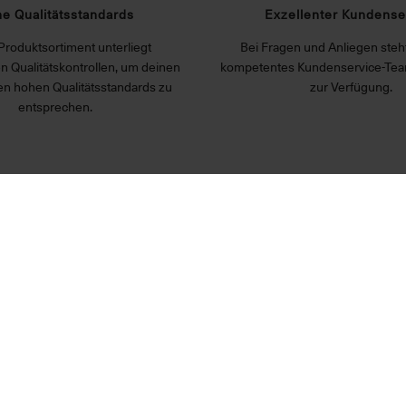
e Qualitätsstandards
Exzellenter Kundense
Produktsortiment unterliegt
Bei Fragen und Anliegen steht
n Qualitätskontrollen, um deinen
kompetentes Kundenservice-Tea
n hohen Qualitätsstandards zu
zur Verfügung.
entsprechen.