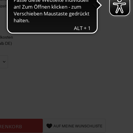
izeit & Alltag
ndkosten
alb DE)
RENKORB
AUF MEINE WUNSCHLISTE