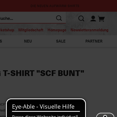
DIE NEUEN AUFWÄRM SHIRTS
cketshop
Mitgliedschaft
Homepage
Newsletteranmeldung
S
NEU
SALE
PARTNER
 T-SHIRT "SCF BUNT"
SCF“-Schriftzüge
Weiß
tement