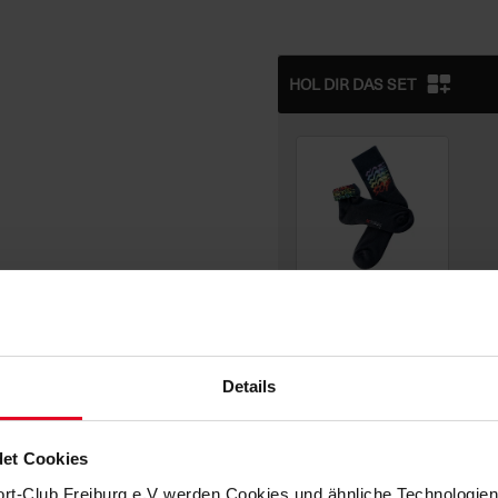
HOL DIR DAS SET
+ € 8,95
Details
BESCHREIBUNG
et Cookies
Schlichtes Shirt mit Statement!
ort-Club Freiburg e.V werden Cookies und ähnliche Technologi